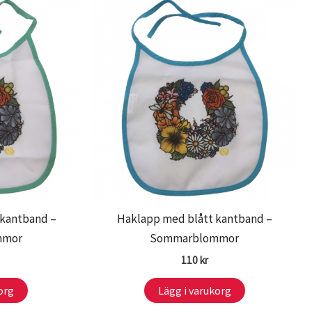
 kantband –
Haklapp med blått kantband –
mmor
Sommarblommor
110
kr
org
Lägg i varukorg