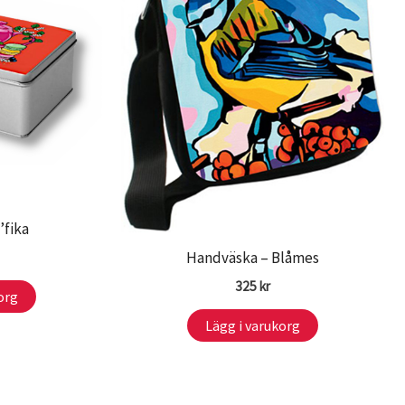
’fika
Handväska – Blåmes
325
kr
org
Lägg i varukorg