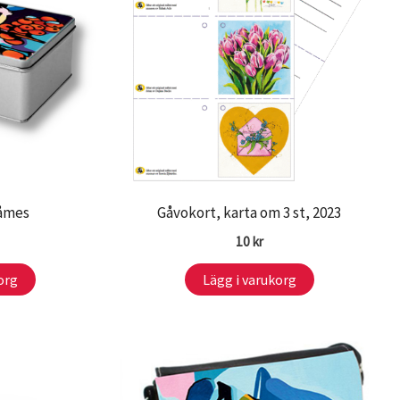
låmes
Gåvokort, karta om 3 st, 2023
10
kr
org
Lägg i varukorg