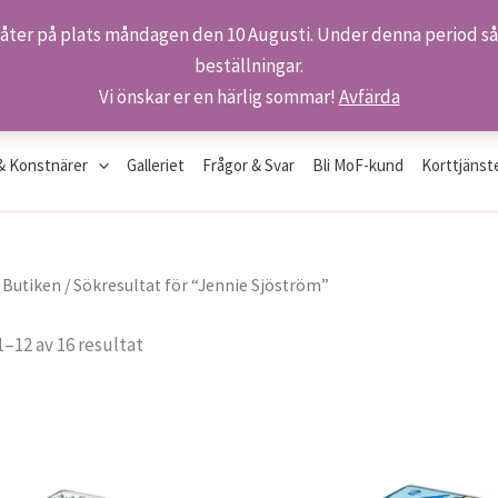
 åter på plats måndagen den 10 Augusti. Under denna period så 
beställningar.
Vi önskar er en härlig sommar!
Avfärda
& Konstnärer
Galleriet
Frågor & Svar
Bli MoF-kund
Korttjänst
/
Butiken
/ Sökresultat för “Jennie Sjöström”
Sortera
1–12 av 16 resultat
efter
senaste