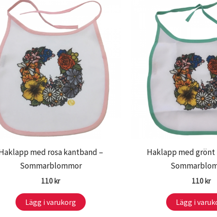
Haklapp med rosa kantband –
Haklapp med grönt
Sommarblommor
Sommarblo
110
kr
110
kr
Lägg i varukorg
Lägg i varuk