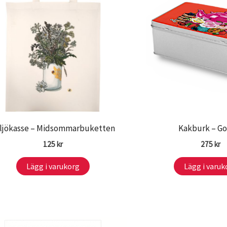
ljökasse – Midsommarbuketten
Kakburk – Go
125
kr
275
kr
Lägg i varukorg
Lägg i varuk