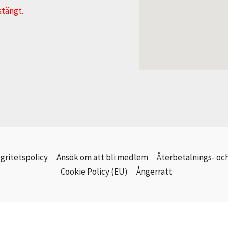
stängt.
gritetspolicy
Ansök om att bli medlem
Återbetalnings- och
Cookie Policy (EU)
Ångerrätt
Copyright © 2026 Mun- och Fotmålarna i Sverige AB