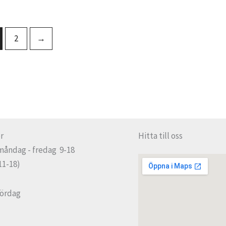
2
→
r
Hitta till oss
måndag - fredag 9-18
11-18)
lördag