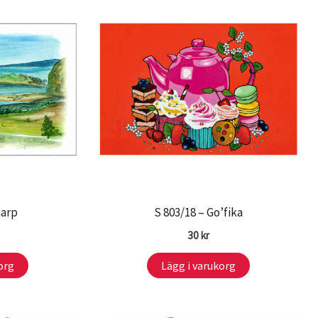
åarp
S 803/18 – Go’fika
30
kr
org
Lägg i varukorg