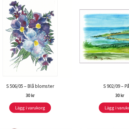
S 506/05 – Blå blomster
S 902/09 – P
30
kr
30
kr
Lägg i varukorg
Lägg i varuk