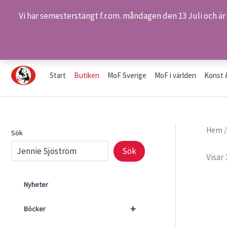
Vi har semesterstängt f.r.om. måndagen den 13 Juli och är
Hoppa
Hem
Butiken
Butiken
till
innehåll
Start
Butiken
MoF Sverige
MoF i världen
Konst 
Hem
Sök
Sök
Visar 
Nyheter
+
Böcker