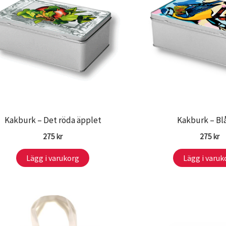
Kakburk – Det röda äpplet
Kakburk – B
275
kr
275
kr
Lägg i varukorg
Lägg i varuk