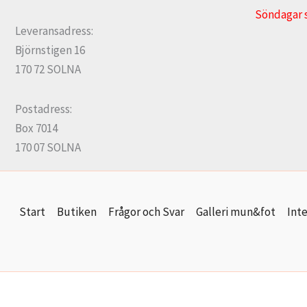
Söndagar 
Leveransadress:
Björnstigen 16
170 72 SOLNA
Postadress:
Box 7014
170 07 SOLNA
Start
Butiken
Frågor och Svar
Galleri mun&fot
Inte