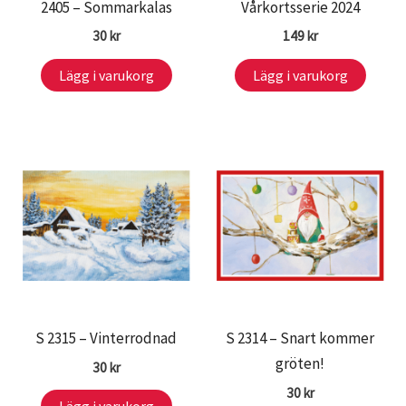
2405 – Sommarkalas
Vårkortsserie 2024
30
kr
149
kr
Lägg i varukorg
Lägg i varukorg
S 2315 – Vinterrodnad
S 2314 – Snart kommer
gröten!
30
kr
30
kr