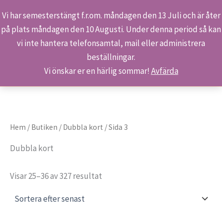
Vi har semesterstängt f.r.om. måndagen den 13 Juli och är åter
på plats måndagen den 10 Augusti. Under denna period så kan
Sök
Hoppa
Hem
Produkter
Dubbla kort
Sida 3
vi inte hantera telefonsamtal, mail eller administrera
till
beställningar.
innehåll
Vi önskar er en härlig sommar!
Avfärda
Hem
/
Butiken
/
Dubbla kort
/ Sida 3
Dubbla kort
Sortera
Visar 25–36 av 327 resultat
efter
senaste