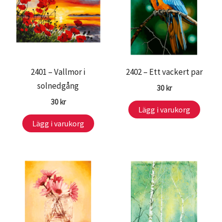
2401 – Vallmor i
2402 – Ett vackert par
solnedgång
30
kr
30
kr
Lägg i varukorg
Lägg i varukorg