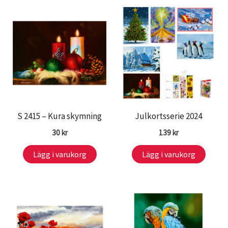
S 2415 – Kura skymning
Julkortsserie 2024
30
kr
139
kr
Lägg i varukorg
Lägg i varukorg