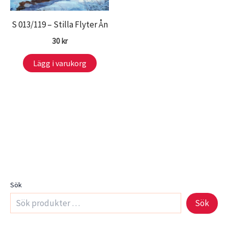
S 013/119 – Stilla Flyter Ån
30
kr
Lägg i varukorg
Sök
Sök