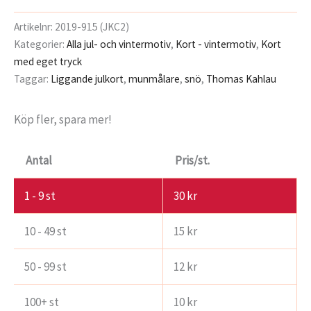
Artikelnr:
2019-915 (JKC2)
Kategorier:
Alla jul- och vintermotiv
,
Kort - vintermotiv
,
Kort
med eget tryck
Taggar:
Liggande julkort
,
munmålare
,
snö
,
Thomas Kahlau
Köp fler, spara mer!
Antal
Pris/st.
1 - 9
st
30
kr
10 - 49 st
15
kr
50 - 99 st
12
kr
100+ st
10
kr