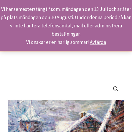
Vi har semesterstängt f.r.om. måndagen den 13 Juli och är åter
på plats måndagen den 10 Augusti. Under denna period så kan
Sök
Hoppa
Hem
Butiken
Produkter
vi inte hantera telefonsamtal, mail eller administrera
till
S 915/19 – In i stugvärmen!
beställningar.
innehåll
Vi önskar er en härlig sommar!
Avfärda