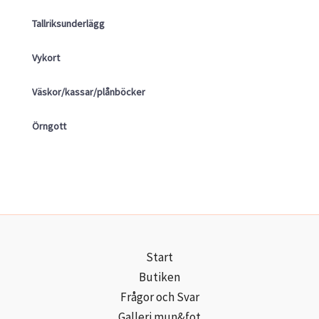
Tallriksunderlägg
Vykort
Väskor/kassar/plånböcker
Örngott
Start
Butiken
Frågor och Svar
Galleri mun&fot