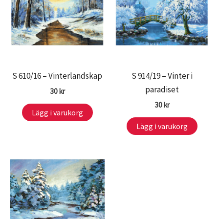
S 610/16 – Vinterlandskap
S 914/19 – Vinter i
paradiset
30
kr
30
kr
Lägg i varukorg
Lägg i varukorg