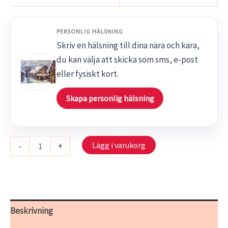
PERSONLIG HÄLSNING
Skriv en hälsning till dina nära och kära,
du kan välja att skicka som sms, e-post
eller fysiskt kort.
Skapa personlig hälsning
S
Lägg i varukorg
-
+
915/19
-
In
i
stugvärmen!
mängd
Beskrivning