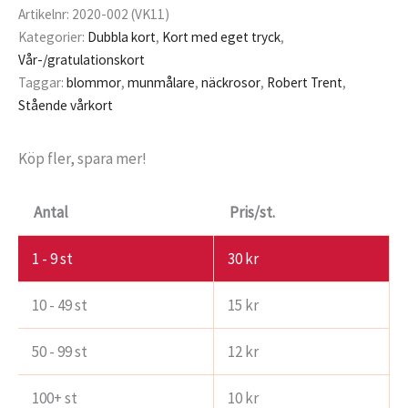
Artikelnr:
2020-002 (VK11)
Kategorier:
Dubbla kort
,
Kort med eget tryck
,
Vår-/gratulationskort
Taggar:
blommor
,
munmålare
,
näckrosor
,
Robert Trent
,
Stående vårkort
Köp fler, spara mer!
Antal
Pris/st.
1 - 9
st
30
kr
10 - 49 st
15
kr
50 - 99 st
12
kr
100+ st
10
kr