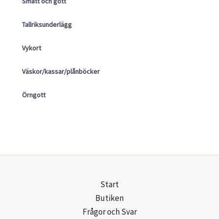
Smått och gott
Tallriksunderlägg
Vykort
Väskor/kassar/plånböcker
Örngott
Start
Butiken
Frågor och Svar