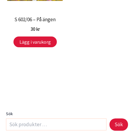
S 602/06 – På ängen
30
kr
Lägg i varukorg
Sök
Sök