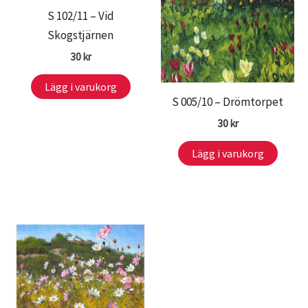
S 102/11 – Vid
Skogstjärnen
30
kr
Lägg i varukorg
S 005/10 – Drömtorpet
30
kr
Lägg i varukorg