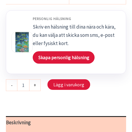
PERSONLIG HÄLSNING
Skriv en hälsning till dina nära och kära,
du kan välja att skicka som sms, e-post
eller fysiskt kort.
Skapa personlig hälsning
S
Lägg i varukorg
-
+
002/20
-
Näckrosor
mängd
Beskrivning