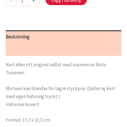
Lägg i varukorg
-
+
718/07
-
Ljusets
återkomst
mängd
Beskrivning
Ytterligare information
Kort efter ett original målat med munnen av Risto
Toivanen.
Motiven kan blandas för lägre styckpris. (Gäller ej kort
med egen hälsning tryckt.)
Inklusive kuvert.
Format: 17,3 x 11,5 cm.