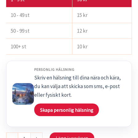
10 - 49 st
15
kr
50 - 99 st
12
kr
100+ st
10
kr
PERSONLIG HÄLSNING
Skriv en hälsning till dina nära och kära,
du kan välja att skicka som sms, e-post
eller fysiskt kort.
Skapa personlig hälsning
S