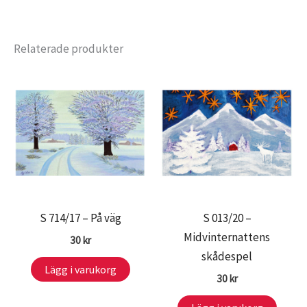
Relaterade produkter
S 714/17 – På väg
S 013/20 –
Midvinternattens
30
kr
skådespel
Lägg i varukorg
30
kr