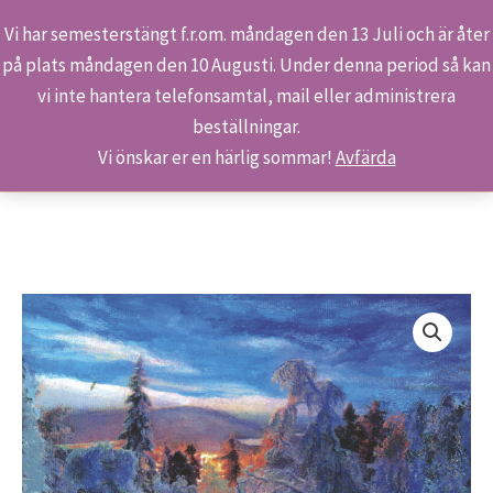
Vi har semesterstängt f.r.om. måndagen den 13 Juli och är åter
på plats måndagen den 10 Augusti. Under denna period så kan
Sök
Hoppa
Hem
Butiken
Produkter
vi inte hantera telefonsamtal, mail eller administrera
till
S 718/07 – Ljusets återkomst
beställningar.
innehåll
Vi önskar er en härlig sommar!
Avfärda