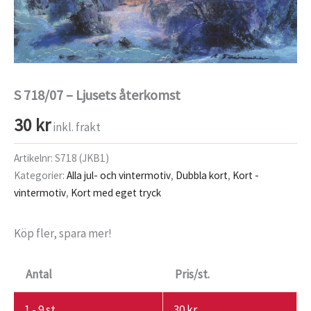
S 718/07 – Ljusets återkomst
30
kr
inkl. frakt
Artikelnr:
S718 (JKB1)
Kategorier:
Alla jul- och vintermotiv
,
Dubbla kort
,
Kort -
vintermotiv
,
Kort med eget tryck
Köp fler, spara mer!
Antal
Pris/st.
1 - 9
st
30
kr