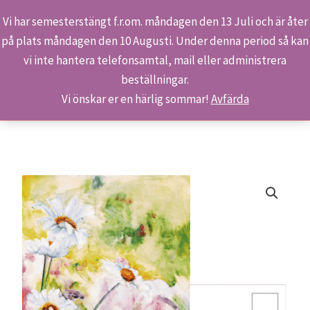
Vi har semesterstängt f.r.om. måndagen den 13 Juli och är åter
på plats måndagen den 10 Augusti. Under denna period så kan
Sök
Hoppa
Hem
Butiken
Produkter
2406 – Blomstertid
vi inte hantera telefonsamtal, mail eller administrera
till
beställningar.
innehåll
Vi önskar er en härlig sommar!
Avfärda