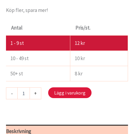
Köp fler, spara mer!
Antal
Pris/st.
1 - 9
st
12
kr
10 - 49 st
10
kr
50+ st
8
kr
2406
Lägg i varukorg
-
+
-
Blomstertid
mängd
Beskrivning