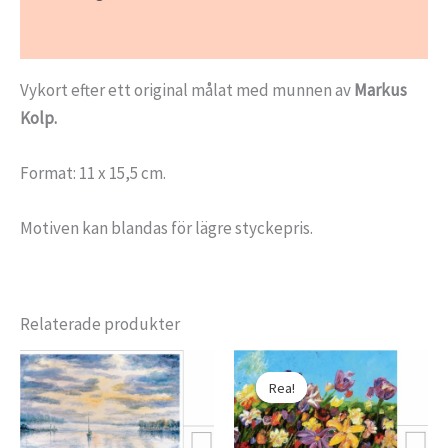
Ytterligare information
Vykort efter ett original målat med munnen av
Markus
Kolp.
Format: 11 x 15,5 cm.
Motiven kan blandas för lägre styckepris.
Relaterade produkter
Rea!
Rea!