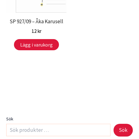
SP 927/09 – Åka Karusell
12
kr
Lägg i varukorg
Sök
Sök