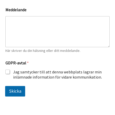
G
Meddelande
D
P
R
-
a
v
t
a
l
Här skriver du din hälsning eller ditt meddelande.
N
a
GDPR-avtal
*
m
n
Jag samtycker till att denna webbplats lagrar min
*
inlämnade information för vidare kommunikation.
Skicka