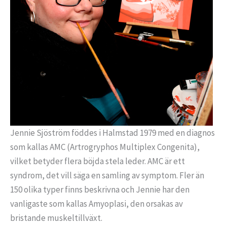
Jennie Sjöström föddes i Halmstad 1979 med en diagnos
som kallas AMC (Artrogryphos Multiplex Congenita),
vilket betyder flera böjda stela leder. AMC är ett
syndrom, det vill säga en samling av symptom. Fler än
150 olika typer finns beskrivna och Jennie har den
vanligaste som kallas Amyoplasi, den orsakas av
bristande muskeltillväxt.