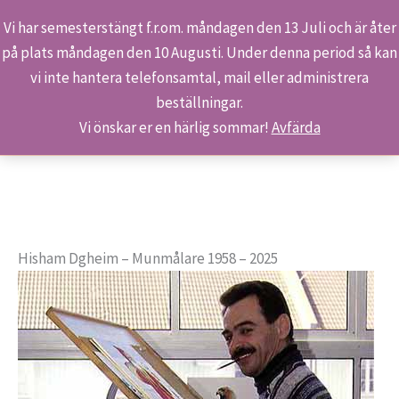
Vi har semesterstängt f.r.om. måndagen den 13 Juli och är åter
på plats måndagen den 10 Augusti. Under denna period så kan
Sök
Hoppa
Hem
Konst & Konstnärer
Hisham Dgheim
vi inte hantera telefonsamtal, mail eller administrera
till
beställningar.
innehåll
Vi önskar er en härlig sommar!
Avfärda
Hisham Dgheim – Munmålare 1958 – 2025