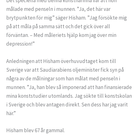
Det speciella med denna konstnärinna var att hon
målade med penseln i munnen. ”Ja, det här var
brytpunkten för mig” säger Hisham. ”Jag försökte mig
på att måla på samma sätt och det gick över all
förväntan. – Med måleriets hjälp kom jag över min
depression!”
Anledningen att Hisham överhuvudtaget kom till
Sverige var att Saudiarabiens oljeminister fick syn på
några av de målningar som han målat med penseln i
munnen. ”Ja, han blev så imponerad att han finansierade
mina konststudier utomlands. Jag sökte till konstskolan
i Sverige och blev antagen direkt. Sen dess har jag varit
här.”
Hisham blev 67 år gammal.