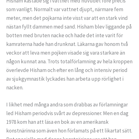
Hisham kastade sig i vattnet med huvudet före precis
som vanligt. Normalt var vattnet djupt, närmare fem
meter, men det pojkarna inte visst var att en stark vind
nästan fyllt dammen med sand. Hisham blev liggande på
botten med bruten nacke och hade det inte varit för
kamraterna hade han drunknat. Läkarna gav honom två
veckor att leva men pojken visade sig vara starkare än
någon kunnat ana. Trots totalförlamning av hela kroppen
överlevde Hisham och efter en lång och intensiv period
av sjukgymnastik lyckades han arbeta upp rörlighet i
nacken.
I likhet med många andra som drabbas av förlamningar
led Hisham periodvis svårt av depressioner. Men en dag
1978 kom han att läsa en bok av en amerikansk
konstnärinna som även hon förlamats på ett likartat sätt.