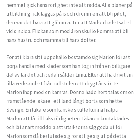
hemmet gick hans rörlighet inte att rädda. Alla planer på
utbildning fick läggas på is och drömmen att bli pilot,
den var det bara att glömma. Tur att Marlon hade Isabel
vid sin sida. Flickan som med åren skulle komma att bli
hans hustru och mamma till hans dotter.
För att klara sitt uppehälle bestämde sig Marlon för att
börja handla med kläder som han tog in från en billigare
del av landet och sedan sålde i Lima. Efter att ha drivit sin
lilla verksamhet från rullstolen ett drygt år stötte
Marlon ihop med en kamrat. Denne hade hört talas om en
framstående läkare i ett land långt borta som hette
Sverige. En läkare som kanske skulle kunna hjälpa
Marlon att få tillbaks rörligheten. Läkaren kontaktades
och lät snart meddela att utsikterna såg goda ut för
Marlon som då beslutade sig för att ge sig ut på detta