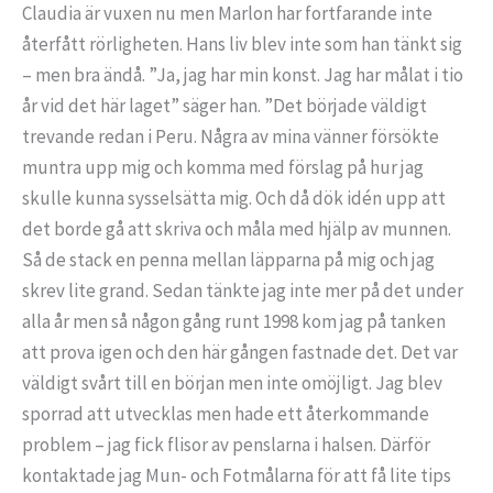
Claudia är vuxen nu men Marlon har fortfarande inte
återfått rörligheten. Hans liv blev inte som han tänkt sig
– men bra ändå. ”Ja, jag har min konst. Jag har målat i tio
år vid det här laget” säger han. ”Det började väldigt
trevande redan i Peru. Några av mina vänner försökte
muntra upp mig och komma med förslag på hur jag
skulle kunna sysselsätta mig. Och då dök idén upp att
det borde gå att skriva och måla med hjälp av munnen.
Så de stack en penna mellan läpparna på mig och jag
skrev lite grand. Sedan tänkte jag inte mer på det under
alla år men så någon gång runt 1998 kom jag på tanken
att prova igen och den här gången fastnade det. Det var
väldigt svårt till en början men inte omöjligt. Jag blev
sporrad att utvecklas men hade ett återkommande
problem – jag fick flisor av penslarna i halsen. Därför
kontaktade jag Mun- och Fotmålarna för att få lite tips