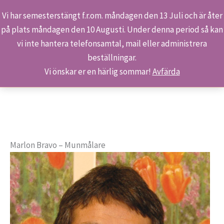
Vi har semesterstängt f.r.om. måndagen den 13 Juli och är åter
på plats måndagen den 10 Augusti. Under denna period så kan
Sök
Hoppa
Hem
Konst & Konstnärer
Marlon Bravo
vi inte hantera telefonsamtal, mail eller administrera
till
beställningar.
innehåll
Vi önskar er en härlig sommar!
Avfärda
Marlon Bravo – Munmålare