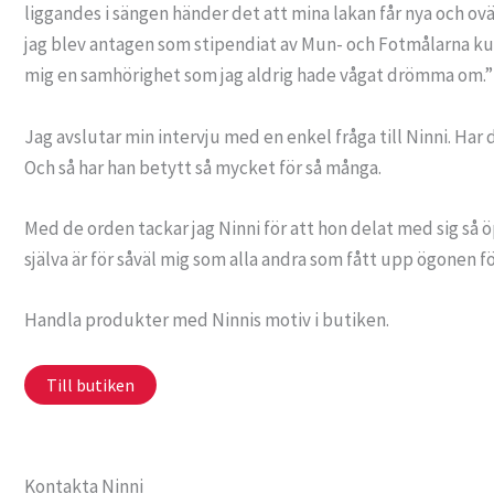
liggandes i sängen händer det att mina lakan får nya och ovän
jag blev antagen som stipendiat av Mun- och Fotmålarna kund
mig en samhörighet som jag aldrig hade vågat drömma om.”
Jag avslutar min intervju med en enkel fråga till Ninni. Har 
Och så har han betytt så mycket för så många.
Med de orden tackar jag Ninni för att hon delat med sig så öp
själva är för såväl mig som alla andra som fått upp ögonen för
Handla produkter med Ninnis motiv i butiken.
Till butiken
Kontakta Ninni