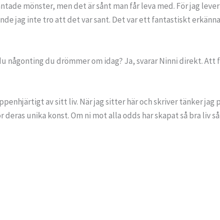
tade mönster, men det är sånt man får leva med. För jag lever ju
e jag inte tro att det var sant. Det var ett fantastiskt erkän
du någonting du drömmer om idag? Ja, svarar Ninni direkt. Att få 
penhjärtigt av sitt liv. När jag sitter här och skriver tänker ja
 deras unika konst. Om ni mot alla odds har skapat så bra liv så 