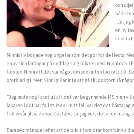
och oljef
både bla
”Ja, jag
en ny tav
konstuts
Ninnis liv började nog ungefär som det gör för de flesta. M
en av sina lärlingar på middag slog blixten ned. Ninni och T
förstod Ninni att det var något om som inte stod rätt till.
oförklarligt. Men Ninni gillar inte att gå till doktorn så någ
”Jag hade nog listat ut att det var begynnande MS men ville i
läkaren i det här fallet. Men i mitt fall var det det bästa ja
fick vi vår älskade son Gustafw. Ja, jag vet, det är en lusti
Bara sex månader efter att de blivit föräldrar kom Ninnis di