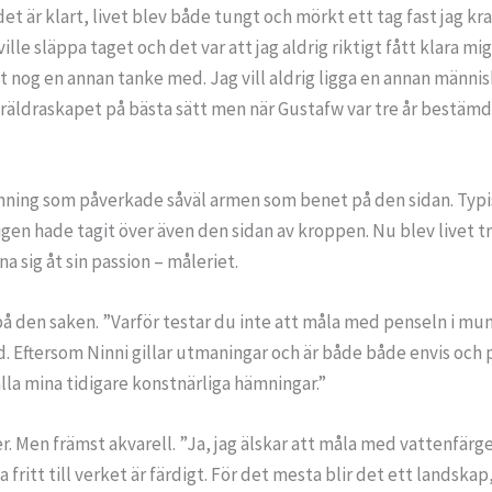
t är klart, livet blev både tungt och mörkt ett tag fast jag krav
ille släppa taget och det var att jag aldrig riktigt fått klara m
nog en annan tanke med. Jag vill aldrig ligga en annan människa 
räldraskapet på bästa sätt men när Gustafw var tre år bestämde
ing som påverkade såväl armen som benet på den sidan. Typiskt
tligen hade tagit över även den sidan av kroppen. Nu blev livet
a sig åt sin passion – måleriet.
å den saken. ”Varför testar du inte att måla med penseln i munn
d. Eftersom Ninni gillar utmaningar och är både både envis och 
lla mina tidigare konstnärliga hämningar.”
ger. Men främst akvarell. ”Ja, jag älskar att måla med vattenfärg
 fritt till verket är färdigt. För det mesta blir det ett landska