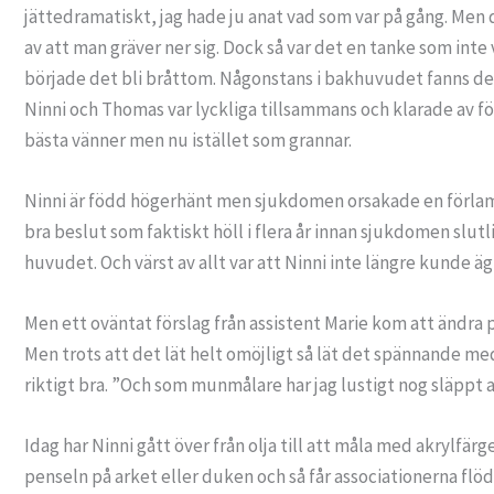
jättedramatiskt, jag hade ju anat vad som var på gång. Men de
av att man gräver ner sig. Dock så var det en tanke som inte v
började det bli bråttom. Någonstans i bakhuvudet fanns det 
Ninni och Thomas var lyckliga tillsammans och klarade av fö
bästa vänner men nu istället som grannar.
Ninni är född högerhänt men sjukdomen orsakade en förlamn
bra beslut som faktiskt höll i flera år innan sjukdomen slu
huvudet. Och värst av allt var att Ninni inte längre kunde ägn
Men ett oväntat förslag från assistent Marie kom att ändra p
Men trots att det lät helt omöjligt så lät det spännande me
riktigt bra. ”Och som munmålare har jag lustigt nog släppt a
Idag har Ninni gått över från olja till att måla med akrylfär
penseln på arket eller duken och så får associationerna flöda