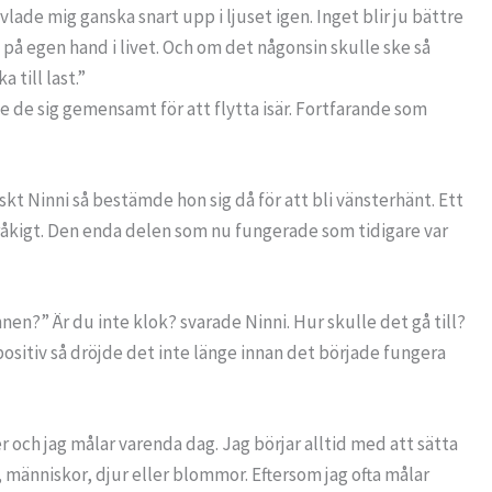
lade mig ganska snart upp i ljuset igen. Inget blir ju bättre
ig på egen hand i livet. Och om det någonsin skulle ske så
till last.”
 de sig gemensamt för att flytta isär. Fortfarande som
 Ninni så bestämde hon sig då för att bli vänsterhänt. Ett
 tråkigt. Den enda delen som nu fungerade som tidigare var
en?” Är du inte klok? svarade Ninni. Hur skulle det gå till?
positiv så dröjde det inte länge innan det började fungera
er och jag målar varenda dag. Jag börjar alltid med att sätta
p, människor, djur eller blommor. Eftersom jag ofta målar