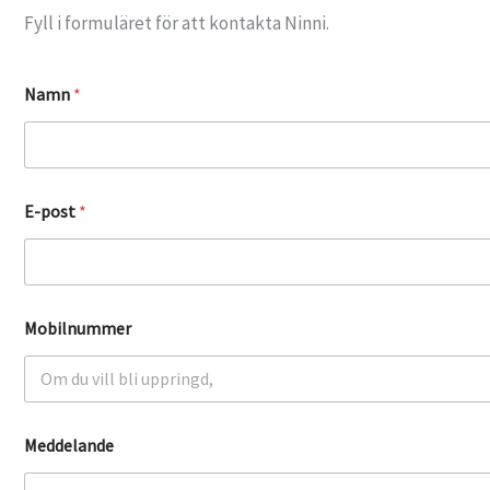
Fyll i formuläret för att kontakta Ninni.
Namn
*
N
E-post
*
a
m
n
N
a
m
Mobilnummer
n
G
D
P
R
-
Meddelande
a
v