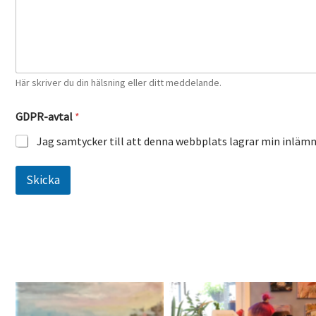
t
a
l
Här skriver du din hälsning eller ditt meddelande.
GDPR-avtal
*
Jag samtycker till att denna webbplats lagrar min inläm
Skicka