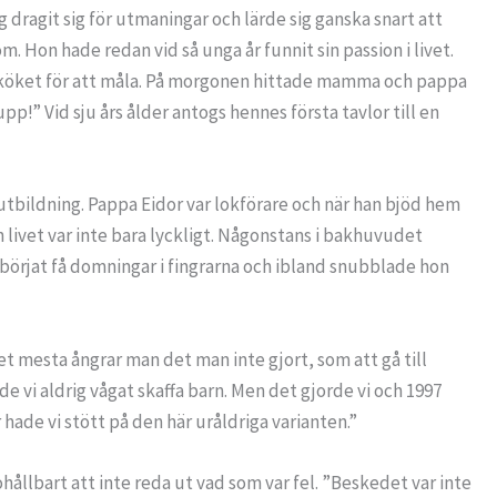
ig dragit sig för utmaningar och lärde sig ganska snart att
 Hon hade redan vid så unga år funnit sin passion i livet.
 i köket för att måla. På morgonen hittade mamma och pappa
upp!” Vid sju års ålder antogs hennes första tavlor till en
tutbildning. Pappa Eidor var lokförare och när han bjöd hem
n livet var inte bara lyckligt. Någonstans i bakhuvudet
 börjat få domningar i fingrarna och ibland snubblade hon
det mesta ångrar man det man inte gjort, som att gå till
ade vi aldrig vågat skaffa barn. Men det gjorde vi och 1997
 hade vi stött på den här uråldriga varianten.”
hållbart att inte reda ut vad som var fel. ”Beskedet var inte