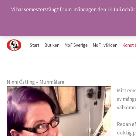
Vi har semesterstängt f.r.om. måndagen den 13 Juli och är
Hoppa
Hem
Konst & Konstnärer
Ninni Östling
till
innehåll
Start
Butiken
MoF Sverige
MoF i världen
Konst 
Ninni Östling – Munmålare
Mitt eme
av många
välkomna
Redan ef
duktig på