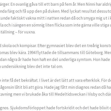
ärger. En ovanlig gåva till ett barn på fem år. Men Ninni har aldr
nda färg och få upp den på duken. Med lyckat resultat dessutom.
 kunde faktiskt vakna mitt i natten redan då och smyga mig ut
la och i sängen en sömnig liten flicka som inte gärna ville stiga 
tällning – för vuxna.
ed skola och kompisar. Efter gymnasiet blev det en treårig kons
homas blev kära. 1994 flyttade de tillsammans till Göteborg. Me
 Sedan några år hade hon haft en del underliga symtom. Hon hade
on undersökning blev det inte tal om.
nte få det bekräftat. I livet är det lätt att vara efterklok. För 
g någonsin låtit bli att göra. Hade jag fått min diagnos redan då h
g stavning men vi brukade åka till Medeltidsveckan i Visby och där
agnos. Sjukdomsförloppet hade fortskridit och det hade blivit o