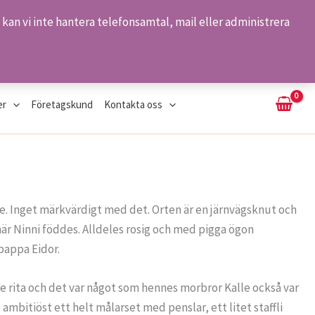
kan vi inte hantera telefonsamtal, mail eller administrera
Sök
er
Företagskund
Kontakta oss
e. Inget märkvärdigt med det. Orten är en järnvägsknut och
är Ninni föddes. Alldeles rosig och med pigga ögon
pappa Eidor.
de rita och det var något som hennes morbror Kalle också var
ambitiöst ett helt målarset med penslar, ett litet staffli