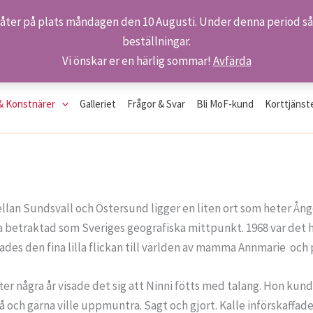
 åter på plats måndagen den 10 Augusti. Under denna period så 
beställningar.
Vi önskar er en härlig sommar!
Avfärda
& Konstnärer
Galleriet
Frågor & Svar
Bli MoF-kund
Korttjänst
llan Sundsvall och Östersund ligger en liten ort som heter Ång
 betraktad som Sveriges geografiska mittpunkt. 1968 var det h
des den fina lilla flickan till världen av mamma Annmarie och 
ter några år visade det sig att Ninni fötts med talang. Hon kun
 och gärna ville uppmuntra. Sagt och gjort. Kalle införskaffade 