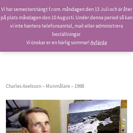
Vi har semesterstängt f.r.om. måndagen den 13 Juli och är åter
på plats måndagen den 10 Augusti. Under denna period så kan
Sök
Hoppa
Hem
Konst & Konstnärer
Charles Axelsson
vi inte hantera telefonsamtal, mail eller administrera
till
beställningar.
innehåll
Vi önskar er en härlig sommar!
Avfärda
Charles Axelsson – Munmålare – 1998