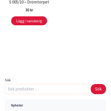
S 005/10 – Drömtorpet
30
kr
Lägg i varukorg
Sök
Sök
Nyheter