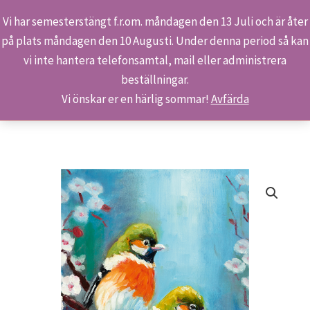
Vi har semesterstängt f.r.om. måndagen den 13 Juli och är åter
på plats måndagen den 10 Augusti. Under denna period så kan
Sök
Hoppa
Hem
Butiken
Produkter
2602 – Tvåsamhet
vi inte hantera telefonsamtal, mail eller administrera
till
beställningar.
innehåll
Vi önskar er en härlig sommar!
Avfärda