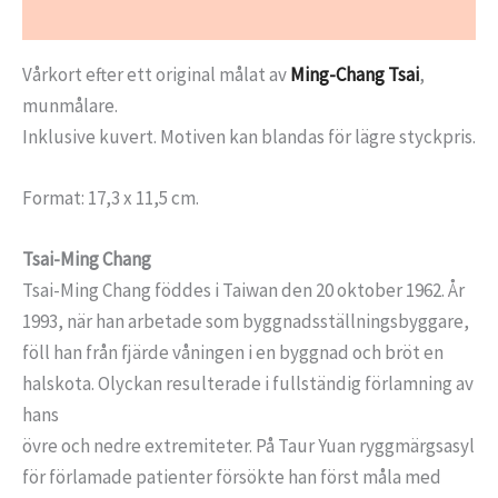
Ytterligare information
Vårkort efter ett original målat av
Ming-Chang Tsai
,
munmålare.
Inklusive kuvert. Motiven kan blandas för lägre styckpris.
Format: 17,3 x 11,5 cm.
Tsai-Ming Chang
Tsai-Ming Chang föddes i Taiwan den 20 oktober 1962. År
1993, när han arbetade som byggnadsställningsbyggare,
föll han från fjärde våningen i en byggnad och bröt en
halskota. Olyckan resulterade i fullständig förlamning av
hans
övre och nedre extremiteter. På Taur Yuan ryggmärgsasyl
för förlamade patienter försökte han först måla med