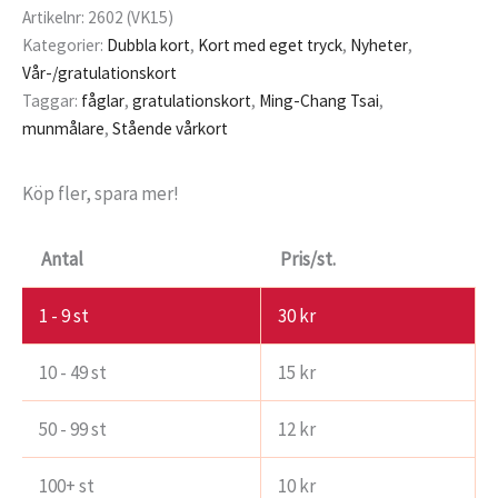
Artikelnr:
2602 (VK15)
Kategorier:
Dubbla kort
,
Kort med eget tryck
,
Nyheter
,
Vår-/gratulationskort
Taggar:
fåglar
,
gratulationskort
,
Ming-Chang Tsai
,
munmålare
,
Stående vårkort
Köp fler, spara mer!
Antal
Pris/st.
1 - 9
st
30
kr
10 - 49 st
15
kr
50 - 99 st
12
kr
100+ st
10
kr