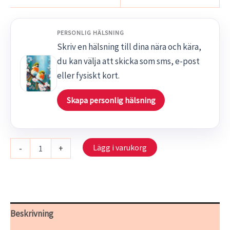
PERSONLIG HÄLSNING
Skriv en hälsning till dina nära och kära,
du kan välja att skicka som sms, e-post
eller fysiskt kort.
Skapa personlig hälsning
2602
Lägg i varukorg
-
+
-
Tvåsamhet
mängd
Beskrivning