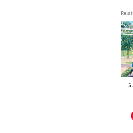
Relat
S 