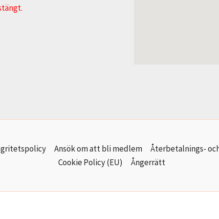
stängt.
gritetspolicy
Ansök om att bli medlem
Återbetalnings- och
Cookie Policy (EU)
Ångerrätt
Copyright © 2026 Mun- och Fotmålarna i Sverige AB