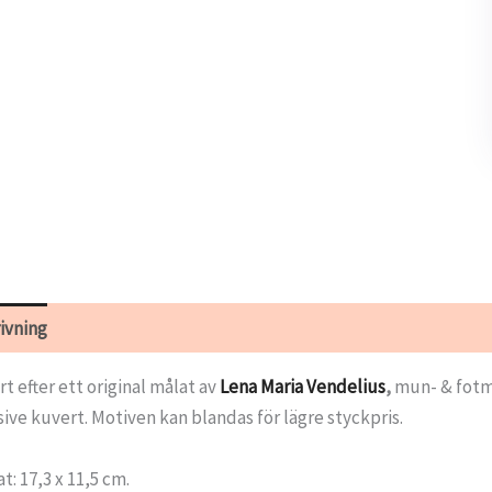
ivning
Ytterligare information
rt efter ett original målat av
Lena Maria Vendelius
,
mun- & fotm
sive kuvert. Motiven kan blandas för lägre styckpris.
t: 17,3 x 11,5 cm.