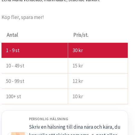
Köp fler, spara mer!
Antal
Pris/st.
1 - 9
st
30
kr
10 - 49 st
15
kr
50 - 99 st
12
kr
100+ st
10
kr
PERSONLIG HÄLSNING
Skriv en hälsning till dina nära och kära, du