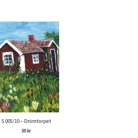
S 005/10 – Drömtorpet
30
kr