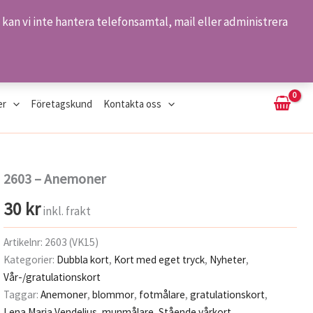
kan vi inte hantera telefonsamtal, mail eller administrera
Sök
er
Företagskund
Kontakta oss
2603 – Anemoner
30
kr
inkl. frakt
Artikelnr:
2603 (VK15)
Kategorier:
Dubbla kort
,
Kort med eget tryck
,
Nyheter
,
Vår-/gratulationskort
Taggar:
Anemoner
,
blommor
,
fotmålare
,
gratulationskort
,
Lena Maria Vendelius
,
munmålare
,
Stående vårkort