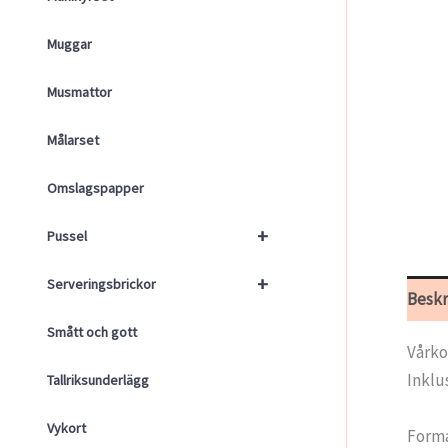
Muggar
Musmattor
Målarset
Omslagspapper
+
Pussel
+
Serveringsbrickor
Beskr
Smått och gott
Vårko
Inklu
Tallriksunderlägg
Vykort
Forma