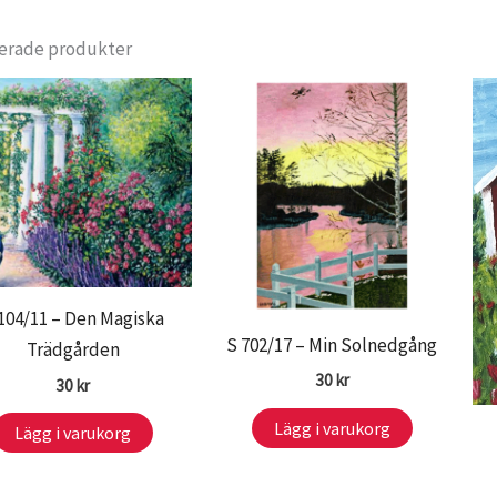
erade produkter
104/11 – Den Magiska
S 702/17 – Min Solnedgång
Trädgården
30
kr
30
kr
Lägg i varukorg
Lägg i varukorg