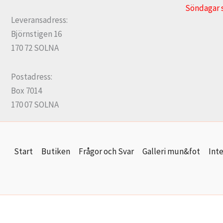
Söndagar 
Leveransadress:
Björnstigen 16
170 72 SOLNA
Postadress:
Box 7014
170 07 SOLNA
Start
Butiken
Frågor och Svar
Galleri mun&fot
Inte