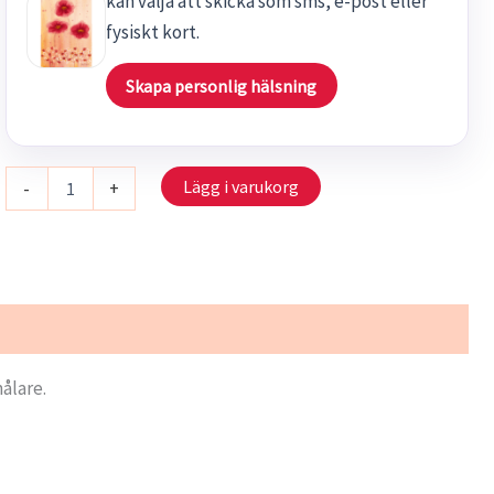
kan välja att skicka som sms, e-post eller
fysiskt kort.
Skapa personlig hälsning
2603
Lägg i varukorg
-
+
-
Anemoner
mängd
ålare.