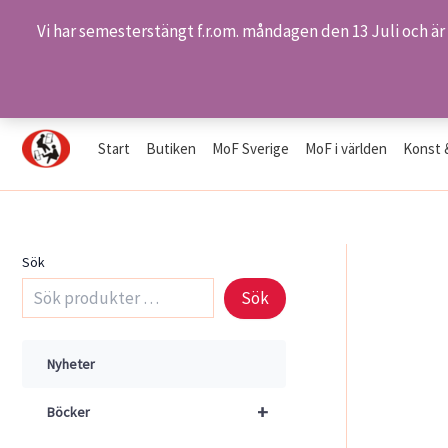
Vi har semesterstängt f.r.om. måndagen den 13 Juli och är
Hoppa
Hem
Butiken
Produkter
2603 – Anemoner
till
innehåll
Start
Butiken
MoF Sverige
MoF i världen
Konst 
Sök
Sök
Nyheter
+
Böcker