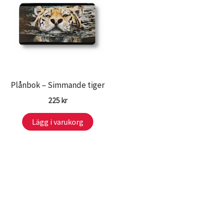
Plånbok – Simmande tiger
225
kr
Lägg i varukorg