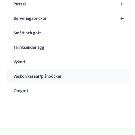
+
Pussel
+
Serveringsbrickor
Smått och gott
Tallriksunderlägg
Vykort
Väskor/kassar/plånböcker
Örngott