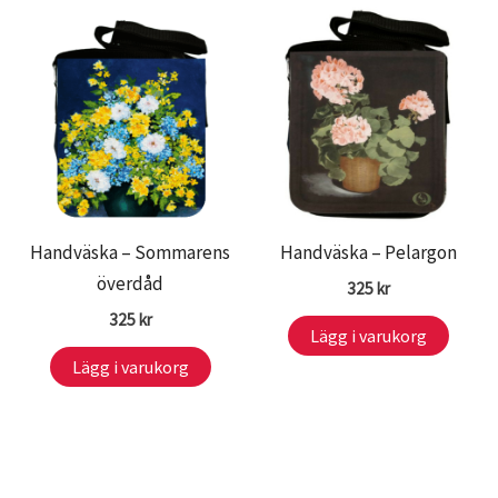
Handväska – Sommarens
Handväska – Pelargon
överdåd
325
kr
325
kr
Lägg i varukorg
Lägg i varukorg