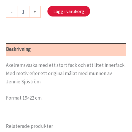
Handväska
Lägg i varukorg
-
+
-
Blåmes
mängd
Beskrivning
Axelremsväska med ett stort fack och ett litet innerfack.
Med motiv efter ett original målat med munnen av
Jennie Sjöström.
Format 19×22 cm.
Relaterade produkter