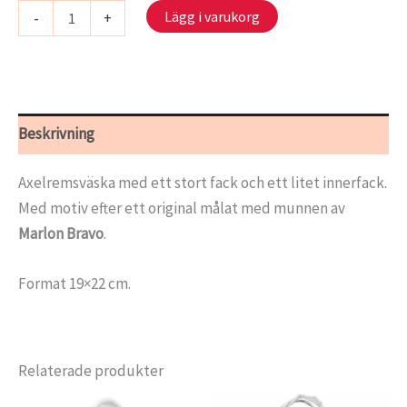
Handväska
Lägg i varukorg
-
+
-
Pelargon
mängd
Beskrivning
Axelremsväska med ett stort fack och ett litet innerfack.
Med motiv efter ett original målat med munnen av
Marlon Bravo
.
Format 19×22 cm.
Relaterade produkter