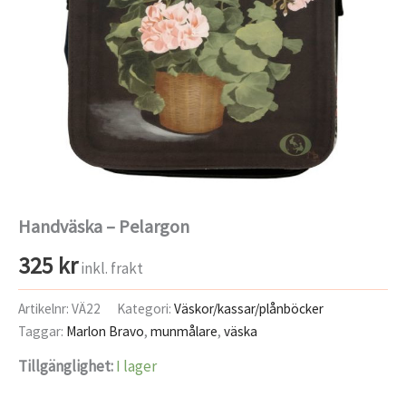
Handväska – Pelargon
325
kr
inkl. frakt
Artikelnr:
VÄ22
Kategori:
Väskor/kassar/plånböcker
Taggar:
Marlon Bravo
,
munmålare
,
väska
Tillgänglighet:
I lager