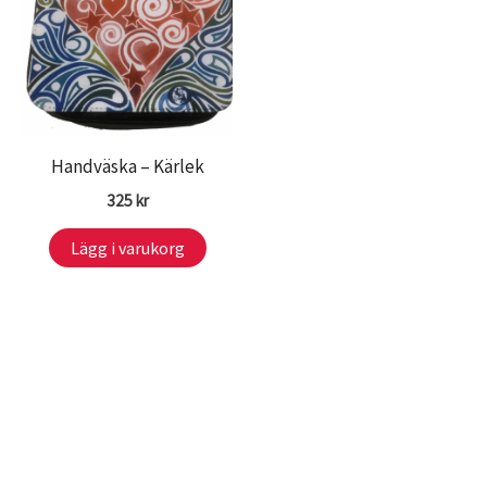
Handväska – Kärlek
325
kr
Lägg i varukorg