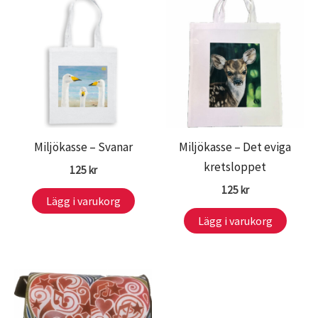
Miljökasse – Svanar
Miljökasse – Det eviga
kretsloppet
125
kr
125
kr
Lägg i varukorg
Lägg i varukorg