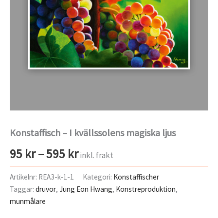
Konstaffisch – I kvällssolens magiska ljus
Prisintervall:
95
kr
–
595
kr
inkl. frakt
95 kr
Artikelnr:
REA3-k-1-1
Kategori:
Konstaffischer
Taggar:
druvor
,
Jung Eon Hwang
,
Konstreproduktion
,
till
munmålare
595 kr