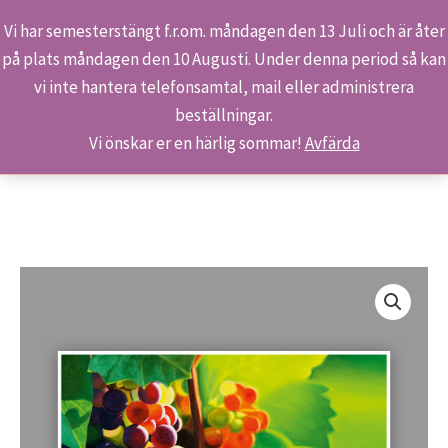
Vi har semesterstängt f.r.om. måndagen den 13 Juli och är åter
på plats måndagen den 10 Augusti. Under denna period så kan
Sök
Hoppa
Hem
Butiken
Produkter
vi inte hantera telefonsamtal, mail eller administrera
till
Konstaffisch – I kvällssolens magiska ljus
beställningar.
innehåll
Vi önskar er en härlig sommar!
Avfärda