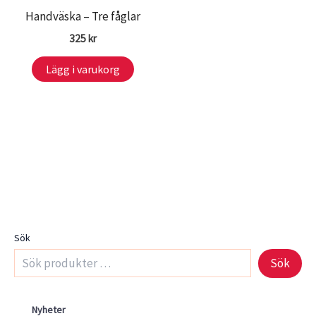
på
produk
Handväska – Tre fåglar
produktsidan
325
kr
Lägg i varukorg
Sök
Sök
Nyheter