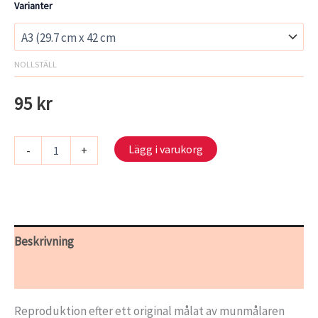
Varianter
NOLLSTÄLL
95
kr
Konstaffisch
Lägg i varukorg
-
+
-
I
kvällssolens
magiska
ljus
mängd
Beskrivning
Ytterligare information
Reproduktion efter ett original målat av munmålaren