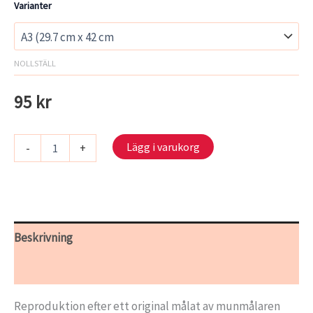
Varianter
NOLLSTÄLL
95
kr
Konstaffisch
Lägg i varukorg
-
+
-
Teddybjörnar
mängd
Beskrivning
Ytterligare information
Reproduktion efter ett original målat av munmålaren