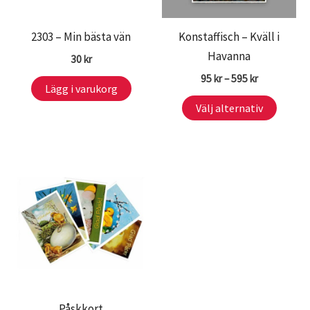
2303 – Min bästa vän
Konstaffisch – Kväll i
Havanna
30
kr
Prisintervall
95
kr
–
595
kr
Lägg i varukorg
95 kr
Den
till
Välj alternativ
595 kr
här
produ
har
flera
variant
De
olika
altern
kan
väljas
Påskkort