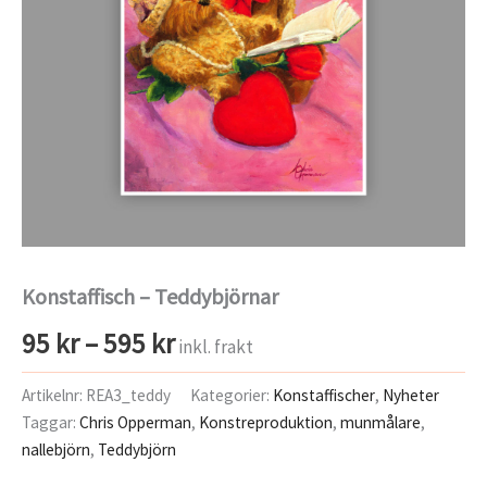
Konstaffisch – Teddybjörnar
Prisintervall:
95
kr
–
595
kr
inkl. frakt
95 kr
Artikelnr:
REA3_teddy
Kategorier:
Konstaffischer
,
Nyheter
Taggar:
Chris Opperman
,
Konstreproduktion
,
munmålare
,
till
nallebjörn
,
Teddybjörn
595 kr