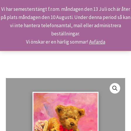
Vi har semesterstängt f.r.om. måndagen den 13 Juli och är åter
på plats måndagen den 10 Augusti. Under denna period så kan
Sök
Hoppa
Hem
Butiken
Produkter
vi inte hantera telefonsamtal, mail eller administrera
till
Konstaffisch – Teddybjörnar
beställningar.
innehåll
Vi önskar er en härlig sommar!
Avfärda