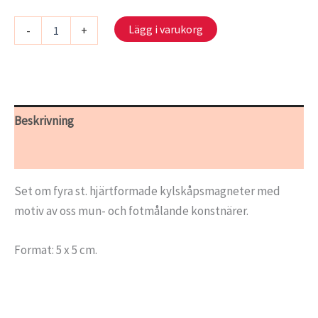
Kylskåpsmagneter
Lägg i varukorg
-
+
-
set
med
4
olika
motiv
Beskrivning
mängd
Ytterligare information
Set om fyra st. hjärtformade kylskåpsmagneter med
motiv av oss mun- och fotmålande konstnärer.
Format: 5 x 5 cm.