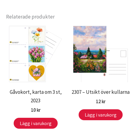
Relaterade produkter
Gåvokort, karta om 3 st,
2307 – Utsikt över kullarna
2023
12
kr
10
kr
Lägg i varukorg
Lägg i varukorg