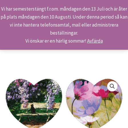
Vi har semesterstängt f.r.om. måndagen den 13 Juli och är åter
på plats måndagen den 10 Augusti. Under denna period så kan
Sök
Hoppa
Hem
Butiken
Produkter
vi inte hantera telefonsamtal, mail eller administrera
till
Kylskåpsmagneter – set med 4 olika motiv
beställningar.
innehåll
Vi önskar er en härlig sommar!
Avfärda