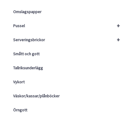
Omslagspapper
+
Pussel
+
Serveringsbrickor
Smått och gott
Tallriksunderlägg
Vykort
Väskor/kassar/plånböcker
Örngott