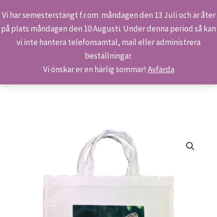
Vi har semesterstängt f.r.om. måndagen den 13 Juli och är åter
på plats måndagen den 10 Augusti. Under denna period så kan
Sök
Hoppa
Hem
Butiken
Produkter
vi inte hantera telefonsamtal, mail eller administrera
till
Miljökasse – Det eviga kretsloppet
beställningar.
innehåll
Vi önskar er en härlig sommar!
Avfärda