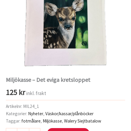
Miljökasse – Det eviga kretsloppet
125
kr
inkl. frakt
Artikelnr:
MIL24_1
Kategorier:
Nyheter
,
Väskor/kassar/plånböcker
Taggar:
fotmålare
,
Miljökasse
,
Walery Siejtbatalow
Miljökasse