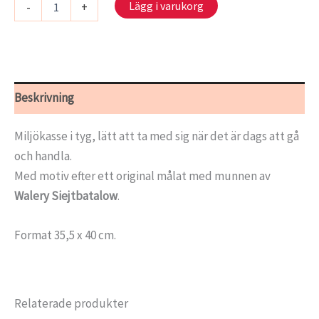
Lägg i varukorg
-
+
-
Det
eviga
kretsloppet
mängd
Beskrivning
Miljökasse i tyg, lätt att ta med sig när det är dags att gå
och handla.
Med motiv efter ett original målat med munnen av
Walery Siejtbatalow
.
Format 35,5 x 40 cm.
Relaterade produkter