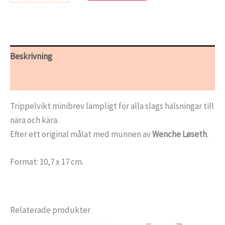
-
Blåsippor
mängd
Beskrivning
Ytterligare information
Trippelvikt minibrev lämpligt för alla slags hälsningar till
nära och kära.
Efter ett original målat med munnen av
Wenche Løseth
.
Format: 10,7 x 17 cm.
Relaterade produkter