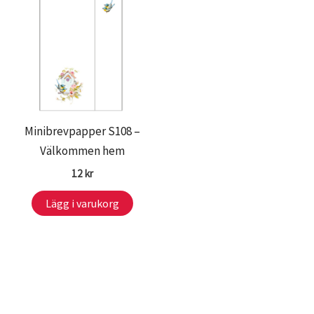
Minibrevpapper S108 –
Välkommen hem
12
kr
Lägg i varukorg