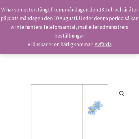
Vi har semesterstängt f.r.om. måndagen den 13 Juli och är åter
på plats måndagen den 10 Augusti. Under denna period så kan
Sök
Hoppa
Hem
Butiken
Produkter
vi inte hantera telefonsamtal, mail eller administrera
till
Minibrevpapper S109 – Blåsippor
beställningar.
innehåll
Vi önskar er en härlig sommar!
Avfärda