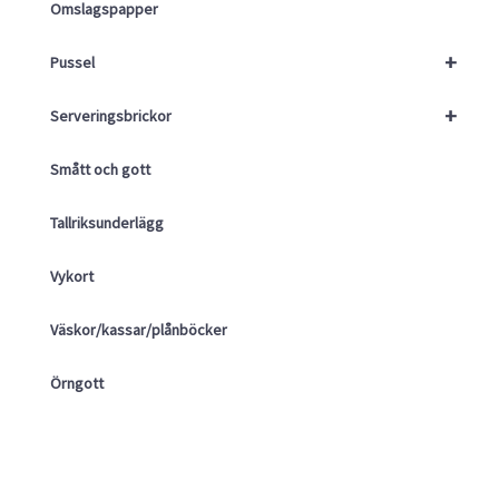
Omslagspapper
+
Pussel
+
Serveringsbrickor
Smått och gott
Tallriksunderlägg
Vykort
Väskor/kassar/plånböcker
Örngott