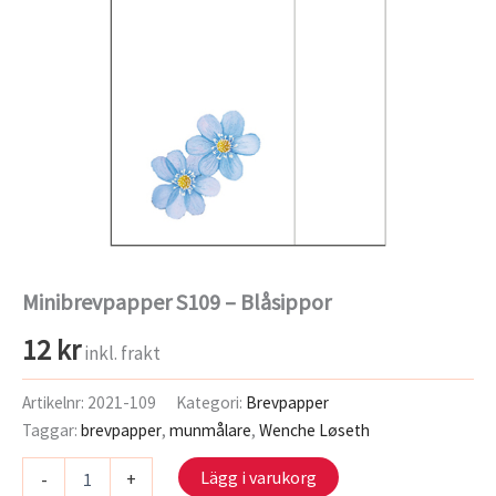
Minibrevpapper S109 – Blåsippor
12
kr
inkl. frakt
Artikelnr:
2021-109
Kategori:
Brevpapper
Taggar:
brevpapper
,
munmålare
,
Wenche Løseth
Minibrevpapper
Lägg i varukorg
-
+
S109