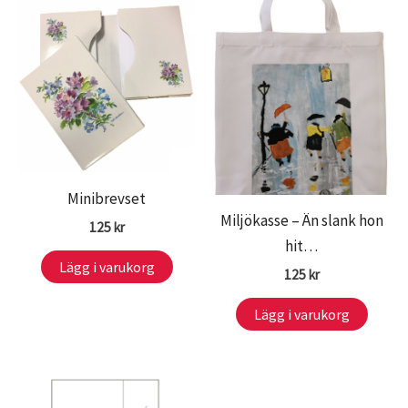
Minibrevset
Miljökasse – Än slank hon
125
kr
hit…
Lägg i varukorg
125
kr
Lägg i varukorg