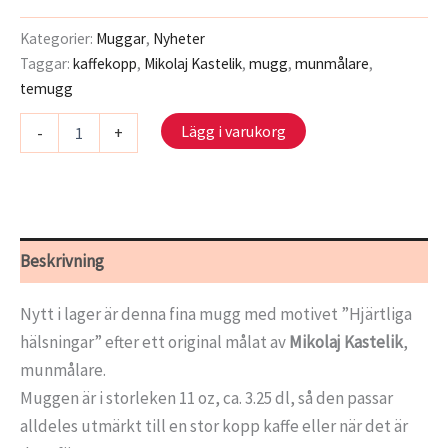
Kategorier:
Muggar
,
Nyheter
Taggar:
kaffekopp
,
Mikolaj Kastelik
,
mugg
,
munmålare
,
temugg
Mugg
Lägg i varukorg
-
+
-
Hjärtliga
hälsningar
mängd
Beskrivning
Nytt i lager är denna fina mugg med motivet ”Hjärtliga
hälsningar” efter ett original målat av
Mikolaj Kastelik
,
munmålare.
Muggen är i storleken 11 oz, ca. 3.25 dl, så den passar
alldeles utmärkt till en stor kopp kaffe eller när det är