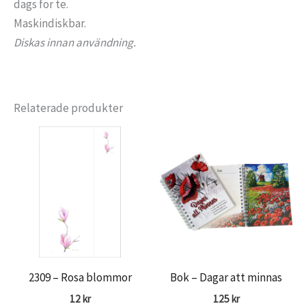
dags för te.
Maskindiskbar.
Diskas innan användning.
Relaterade produkter
2309 – Rosa blommor
Bok – Dagar att minnas
12
kr
125
kr