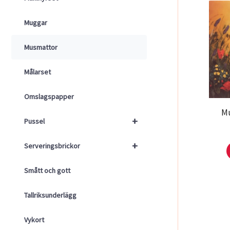
Muggar
Musmattor
Målarset
Omslagspapper
Mu
+
Pussel
+
Serveringsbrickor
Smått och gott
Tallriksunderlägg
Vykort