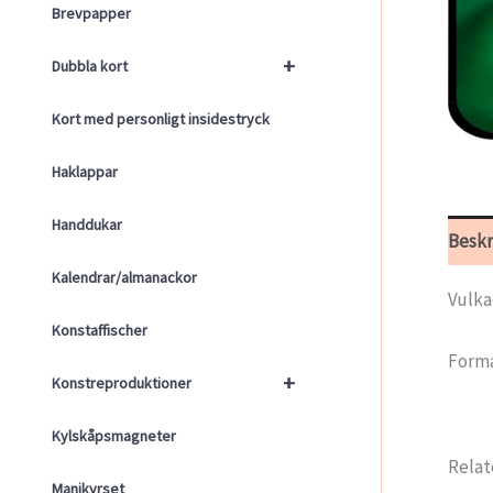
Brevpapper
+
Dubbla kort
Kort med personligt insidestryck
Haklappar
Handdukar
Beskr
Kalendrar/almanackor
Vulka
Konstaffischer
Forma
+
Konstreproduktioner
Kylskåpsmagneter
Relat
Manikyrset