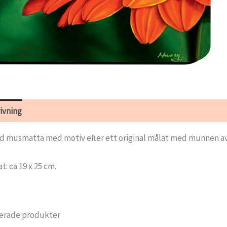
ivning
Ytterligare information
d musmatta med motiv efter ett original målat med munnen a
t: ca 19 x 25 cm.
erade produkter