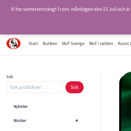
Vi har semesterstängt f.r.om. måndagen den 13 Juli och är
Hoppa
Hem
Butiken
Produkter
Musmatta 1 2020 – Vattend
till
innehåll
Start
Butiken
MoF Sverige
MoF i världen
Konst 
Sök
Sök
Nyheter
+
Böcker