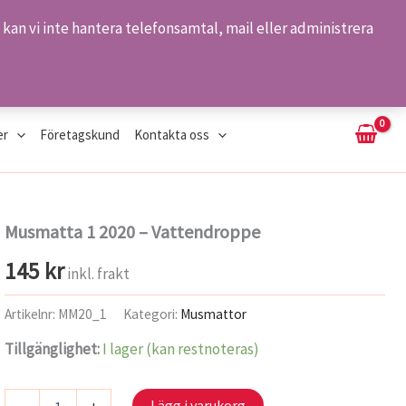
kan vi inte hantera telefonsamtal, mail eller administrera
Sök
er
Företagskund
Kontakta oss
Musmatta 1 2020 – Vattendroppe
145
kr
inkl. frakt
Artikelnr:
MM20_1
Kategori:
Musmattor
Tillgänglighet:
I lager (kan restnoteras)
Musmatta
Lägg i varukorg