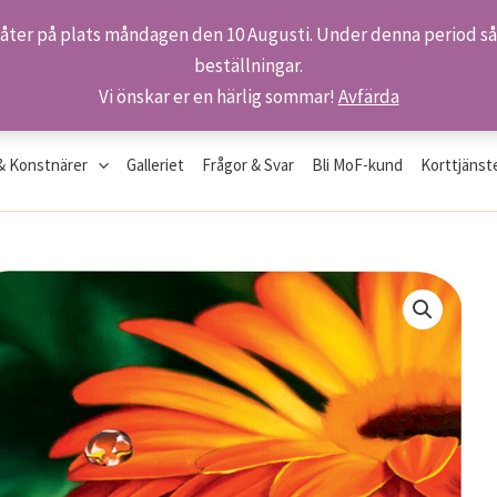
 åter på plats måndagen den 10 Augusti. Under denna period så 
beställningar.
roppe
Vi önskar er en härlig sommar!
Avfärda
& Konstnärer
Galleriet
Frågor & Svar
Bli MoF-kund
Korttjänst