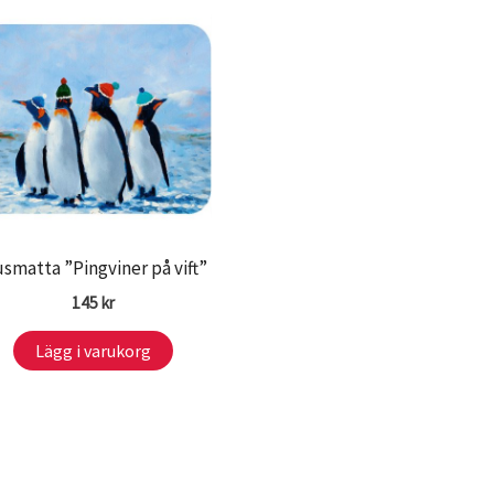
smatta ”Pingviner på vift”
145
kr
Lägg i varukorg