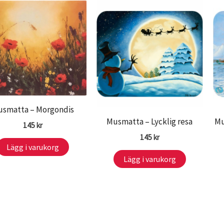
smatta – Morgondis
Musmatta – Lycklig resa
Mu
145
kr
145
kr
Lägg i varukorg
Lägg i varukorg