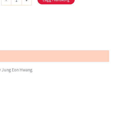
-
+
1
2020
-
Vattendroppe
mängd
v Jung Eon Hwang.