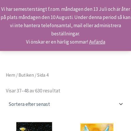
Vi har semesterstängt f.r.om. måndagen den 13 Juli och är åter
på plats måndagen den 10 Augusti. Under denna period så kan
Sök
Hoppa
Hem
Butiken
Sida 4
vi inte hantera telefonsamtal, mail eller administrera
till
beställningar.
innehåll
Vi önskar er en härlig sommar!
Avfärda
Hem
/
Butiken
/ Sida 4
Sortera
Visar 37–48 av 630 resultat
efter
senaste