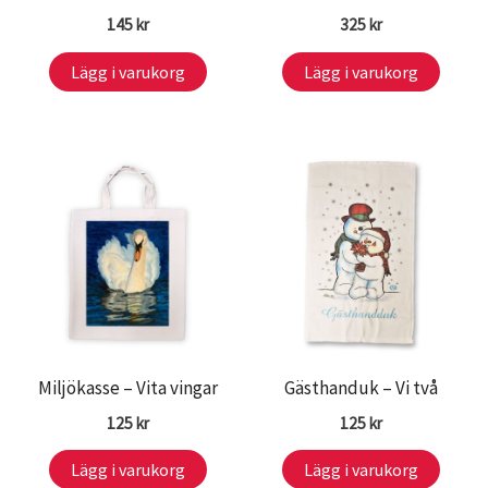
145
kr
325
kr
Lägg i varukorg
Lägg i varukorg
Miljökasse – Vita vingar
Gästhanduk – Vi två
125
kr
125
kr
Lägg i varukorg
Lägg i varukorg