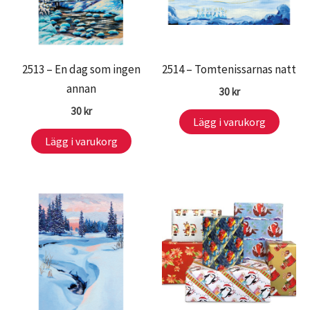
2513 – En dag som ingen
2514 – Tomtenissarnas natt
annan
30
kr
30
kr
Lägg i varukorg
Lägg i varukorg