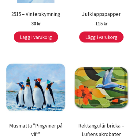
2515 – Vinterskymning
Julklappspapper
30
kr
115
kr
Lägg i varukorg
Lägg i varukorg
Musmatta ”Pingviner på
Rektangulär bricka –
vift”
Luftens akrobater