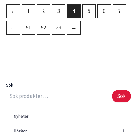
←
1
2
3
4
5
6
7
…
51
52
53
→
Sök
Sök
Nyheter
+
Böcker