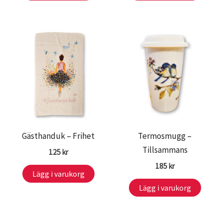
Gästhanduk – Frihet
Termosmugg –
Tillsammans
125
kr
185
kr
Lägg i varukorg
Lägg i varukorg