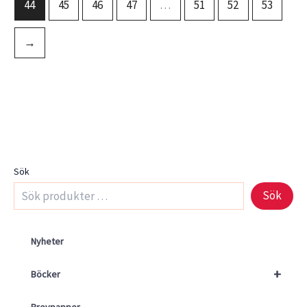
44
45
46
47
…
51
52
53
→
Sök
Sök
Nyheter
+
Böcker
Brevpapper