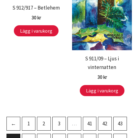
S 912/917 – Betlehem
30
kr
Lägg i varukorg
S 911/09 – Ljus i
vinternatten
30
kr
Lägg i varukorg
←
1
2
3
…
41
42
43