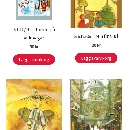
S 010/10 – Tomte på
S 918/09 – Min fina jul
villovägar
30
kr
30
kr
Lägg i varukorg
Lägg i varukorg