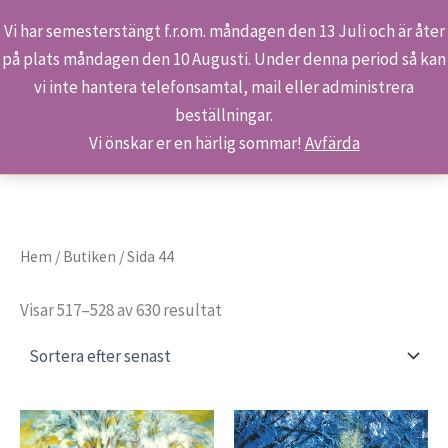
Vi har semesterstängt f.r.om. måndagen den 13 Juli och är åter
på plats måndagen den 10 Augusti. Under denna period så kan
Sök
Hoppa
Hem
Butiken
Sida 44
vi inte hantera telefonsamtal, mail eller administrera
till
beställningar.
innehåll
Vi önskar er en härlig sommar!
Avfärda
Hem
/
Butiken
/ Sida 44
Sortera
Visar 517–528 av 630 resultat
efter
senaste