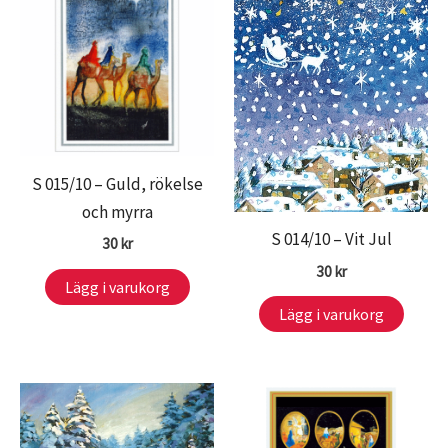
S 015/10 – Guld, rökelse
och myrra
S 014/10 – Vit Jul
30
kr
30
kr
Lägg i varukorg
Lägg i varukorg