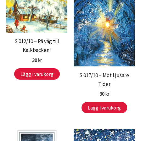
S 012/10 – På väg till
Kälkbacken!
30
kr
Lägg i varukorg
S 017/10 – Mot Ljusare
Tider
30
kr
Lägg i varukorg