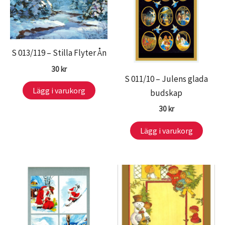
S 013/119 – Stilla Flyter Ån
30
kr
S 011/10 – Julens glada
Lägg i varukorg
budskap
30
kr
Lägg i varukorg