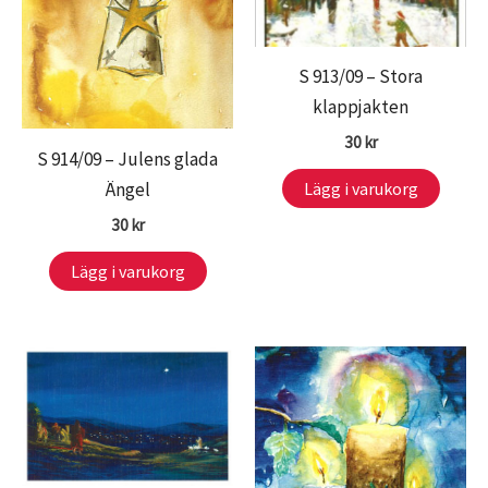
S 913/09 – Stora
klappjakten
30
kr
S 914/09 – Julens glada
Ängel
Lägg i varukorg
30
kr
Lägg i varukorg