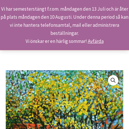
Vi har semesterstängt f.r.om. måndagen den 13 Juli och är åter
på plats måndagen den 10 Augusti. Under denna period så kan
Sök
Hoppa
Hem
Butiken
Produkter
Pussel – Vår
vi inte hantera telefonsamtal, mail eller administrera
till
beställningar.
innehåll
Vi önskar er en härlig sommar!
Avfärda