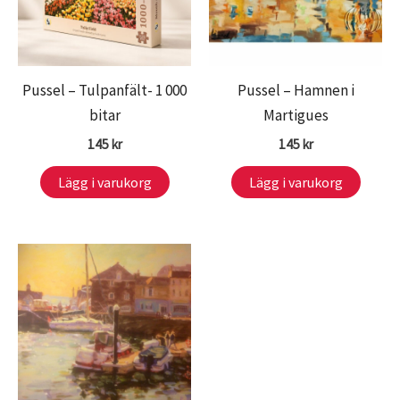
Pussel – Tulpanfält- 1 000
Pussel – Hamnen i
bitar
Martigues
145
kr
145
kr
Lägg i varukorg
Lägg i varukorg