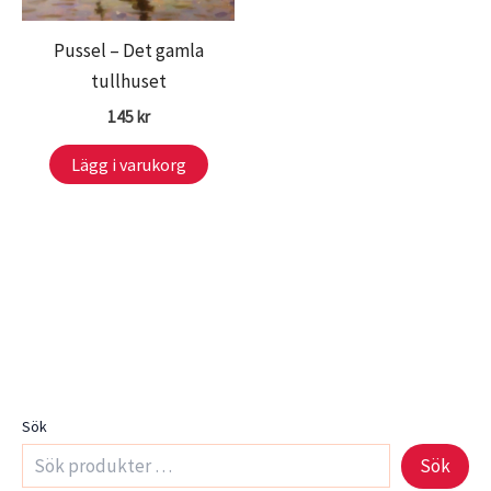
Pussel – Det gamla
tullhuset
145
kr
Lägg i varukorg
Sök
Sök