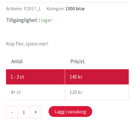
Artikelnr:
P2017_1
Kategori:
1000 bitar
Tillgänglighet:
I lager
Köp fler, spara mer!
Antal
Pris/st.
1 - 3
st
145
kr
4+ st
120
kr
Pussel
Lägg i varukorg
-
+
-
Vår
mängd