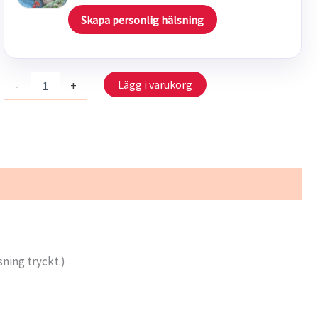
Skapa personlig hälsning
S
Lägg i varukorg
-
+
011/00
-
I
stugans
värme
mängd
sning tryckt.)