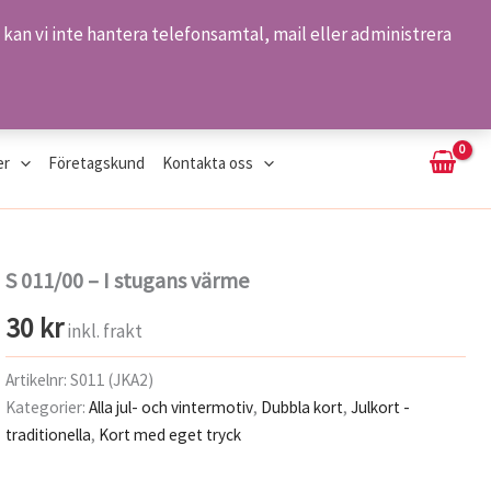
kan vi inte hantera telefonsamtal, mail eller administrera
Sök
er
Företagskund
Kontakta oss
S 011/00 – I stugans värme
30
kr
inkl. frakt
Artikelnr:
S011 (JKA2)
Kategorier:
Alla jul- och vintermotiv
,
Dubbla kort
,
Julkort -
traditionella
,
Kort med eget tryck