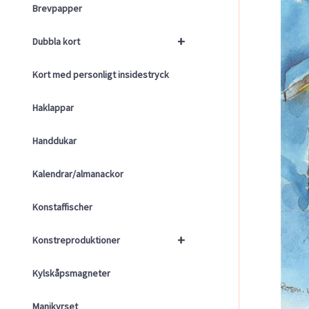
Brevpapper
+
Dubbla kort
Kort med personligt insidestryck
Haklappar
Handdukar
Kalendrar/almanackor
Konstaffischer
+
Konstreproduktioner
Kylskåpsmagneter
Manikyrset