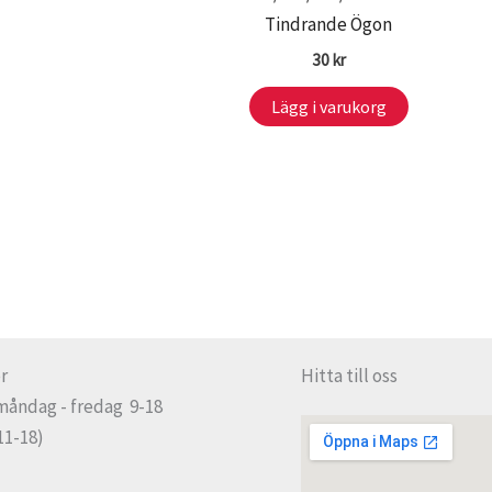
Tindrande Ögon
30
kr
Lägg i varukorg
r
Hitta till oss
måndag - fredag 9-18
11-18)