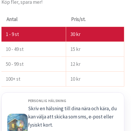
Köp fler, spara mer!
Antal
Pris/st.
1 - 9
st
30
kr
10 - 49 st
15
kr
50 - 99 st
12
kr
100+ st
10
kr
PERSONLIG HÄLSNING
Skriv en hälsning till dina nära och kära, du
kan välja att skicka som sms, e-post eller
fysiskt kort.