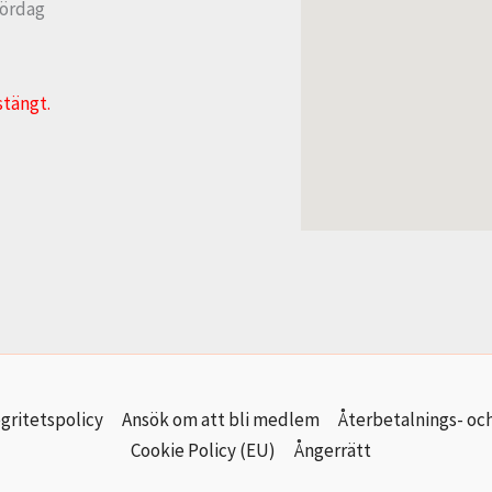
lördag
stängt.
gritetspolicy
Ansök om att bli medlem
Återbetalnings- och
Cookie Policy (EU)
Ångerrätt