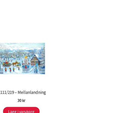
 111/219 – Mellanlandning
30
kr
Lägg i varukorg