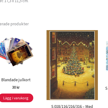
t: 17,3 x 11,5 cm.
erade produkter
Blandade julkort
30
kr
S
Lägg i varukorg
S 018/116/216/316 – Med