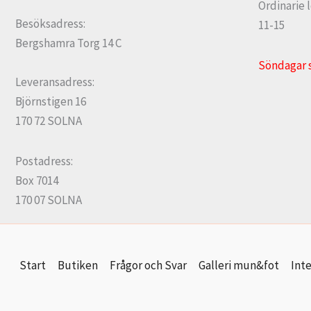
Ordinarie 
Besöksadress:
11-15
Bergshamra Torg 14 C
Söndagar 
Leveransadress:
Björnstigen 16
170 72 SOLNA
Postadress:
Box 7014
170 07 SOLNA
Start
Butiken
Frågor och Svar
Galleri mun&fot
Inte