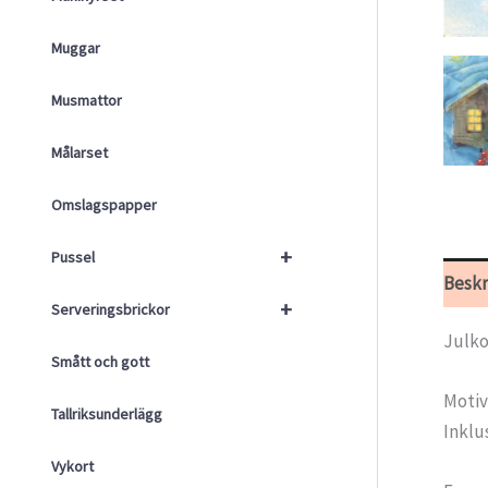
Muggar
Musmattor
Målarset
Omslagspapper
+
Pussel
Beskr
+
Serveringsbrickor
Julko
Smått och gott
Motiv
Tallriksunderlägg
Inklu
Vykort