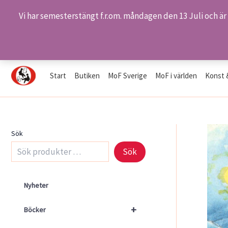
Vi har semesterstängt f.r.om. måndagen den 13 Juli och är
Hoppa
Hem
Butiken
Produkter
S 011/00 – I stugans värme
till
innehåll
Start
Butiken
MoF Sverige
MoF i världen
Konst 
Sök
Sök
Nyheter
+
Böcker