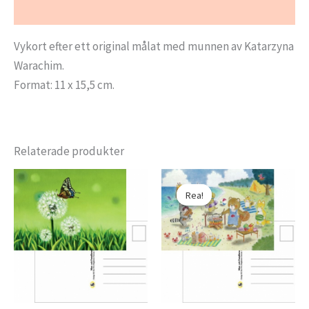
Ytterligare information
Vykort efter ett original målat med munnen av Katarzyna
Warachim.
Format: 11 x 15,5 cm.
Relaterade produkter
Rea!
Rea!