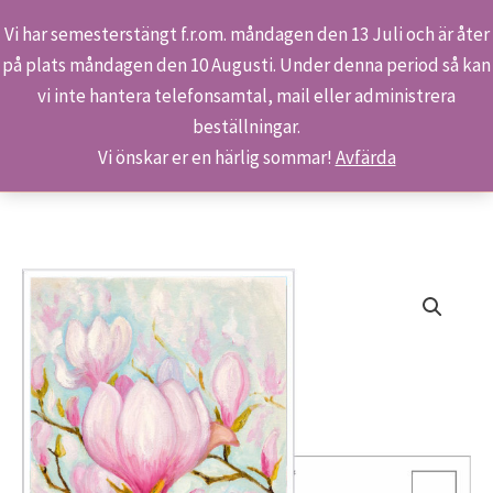
Vi har semesterstängt f.r.om. måndagen den 13 Juli och är åter
på plats måndagen den 10 Augusti. Under denna period så kan
Sök
Hoppa
Hem
Butiken
Produkter
S 106/21 – Magnolior
vi inte hantera telefonsamtal, mail eller administrera
till
beställningar.
innehåll
Vi önskar er en härlig sommar!
Avfärda