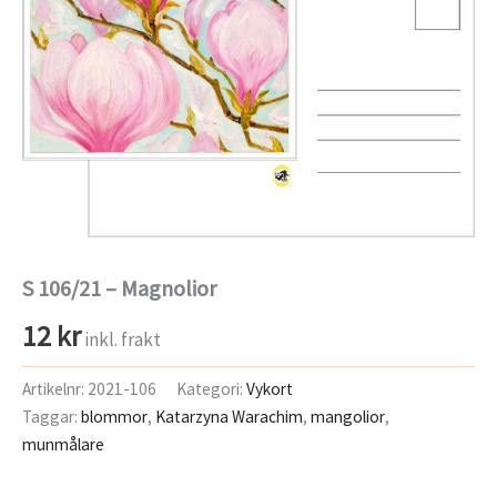
S 106/21 – Magnolior
12
kr
inkl. frakt
Artikelnr:
2021-106
Kategori:
Vykort
Taggar:
blommor
,
Katarzyna Warachim
,
mangolior
,
munmålare