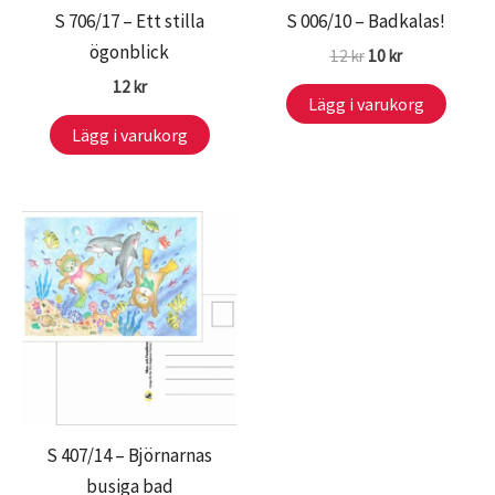
S 706/17 – Ett stilla
S 006/10 – Badkalas!
ögonblick
Det
Det
12
kr
10
kr
ursprungliga
nuvarande
12
kr
priset
priset
Lägg i varukorg
var:
är:
Lägg i varukorg
12 kr.
10 kr.
S 407/14 – Björnarnas
busiga bad