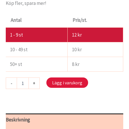
Köp fler, spara mer!
Antal
Pris/st.
1 - 9
st
12
kr
10 - 49 st
10
kr
50+ st
8
kr
S
Lägg i varukorg
-
+
106/21
-
Magnolior
mängd
Beskrivning