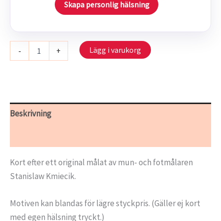
Skapa personlig hälsning
S
Lägg i varukorg
-
+
111/01
-
Min
hembygd
mängd
Beskrivning
Ytterligare information
Kort efter ett original målat av mun- och fotmålaren
Stanislaw Kmiecik.
Motiven kan blandas för lägre styckpris. (Gäller ej kort
med egen hälsning tryckt.)