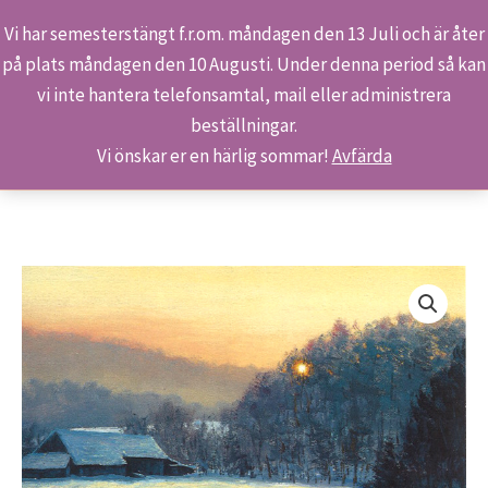
Vi har semesterstängt f.r.om. måndagen den 13 Juli och är åter
på plats måndagen den 10 Augusti. Under denna period så kan
Sök
Hoppa
Hem
Butiken
Produkter
S 111/01 – Min hembygd
vi inte hantera telefonsamtal, mail eller administrera
till
beställningar.
innehåll
Vi önskar er en härlig sommar!
Avfärda