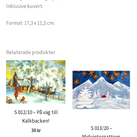
Inklusive kuvert.
Format: 17,3 x 11,5 cm.
Relaterade produkter
S 012/10 – På väg till
Kälkbacken!
S 013/20 –
30
kr
Midvinternattens