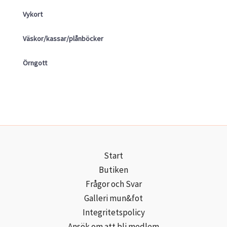
Vykort
Väskor/kassar/plånböcker
Örngott
Start
Butiken
Frågor och Svar
Galleri mun&fot
Integritetspolicy
Ansök om att bli medlem