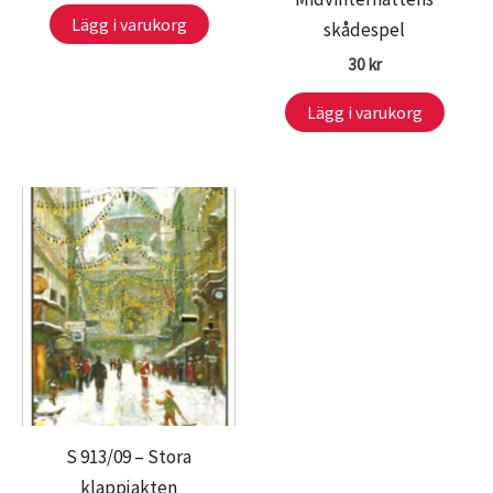
Lägg i varukorg
skådespel
30
kr
Lägg i varukorg
S 913/09 – Stora
klappjakten