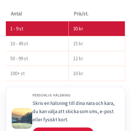
Antal
Pris/st.
1 - 9
st
30
kr
10 - 49 st
15
kr
50 - 99 st
12
kr
100+ st
10
kr
PERSONLIG HÄLSNING
Skriv en hälsning till dina nära och kära,
du kan välja att skicka som sms, e-post
eller fysiskt kort.