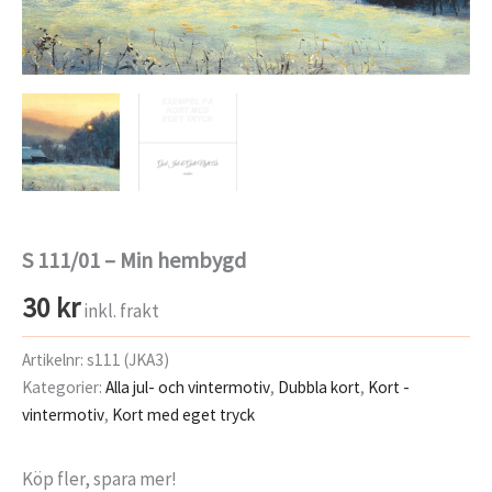
S 111/01 – Min hembygd
30
kr
inkl. frakt
Artikelnr:
s111 (JKA3)
Kategorier:
Alla jul- och vintermotiv
,
Dubbla kort
,
Kort -
vintermotiv
,
Kort med eget tryck
Köp fler, spara mer!