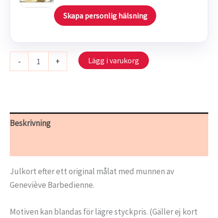
Skapa personlig hälsning
S
Lägg i varukorg
-
+
211/316
-
Midvinteridyll
mängd
Beskrivning
Ytterligare information
Julkort efter ett original målat med munnen av
Geneviève Barbedienne.
Motiven kan blandas för lägre styckpris. (Gäller ej kort