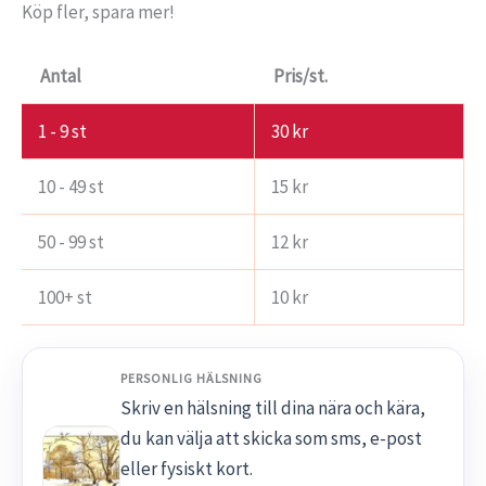
Köp fler, spara mer!
Antal
Pris/st.
1 - 9
st
30
kr
10 - 49 st
15
kr
50 - 99 st
12
kr
100+ st
10
kr
PERSONLIG HÄLSNING
Skriv en hälsning till dina nära och kära,
du kan välja att skicka som sms, e-post
eller fysiskt kort.