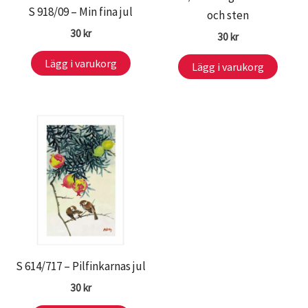
S 918/09 – Min fina jul
och sten
30
kr
30
kr
Lägg i varukorg
Lägg i varukorg
S 614/717 – Pilfinkarnas jul
30
kr