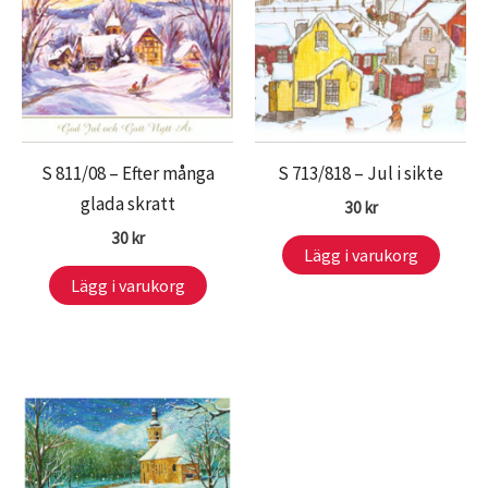
S 811/08 – Efter många
S 713/818 – Jul i sikte
glada skratt
30
kr
30
kr
Lägg i varukorg
Lägg i varukorg