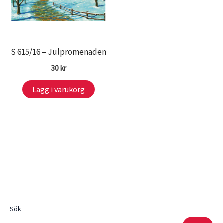
S 615/16 – Julpromenaden
30
kr
Lägg i varukorg
Sök