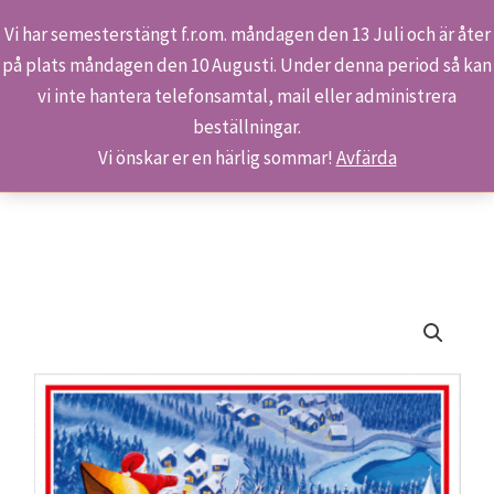
Vi har semesterstängt f.r.om. måndagen den 13 Juli och är åter
på plats måndagen den 10 Augusti. Under denna period så kan
Sök
Hoppa
Hem
Butiken
Produkter
vi inte hantera telefonsamtal, mail eller administrera
till
S 2411 – Här kommer tomten
beställningar.
innehåll
Vi önskar er en härlig sommar!
Avfärda