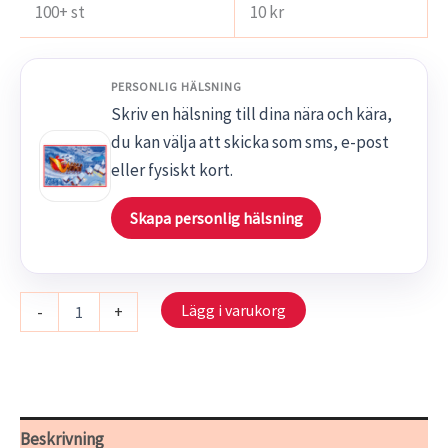
100+ st
10
kr
PERSONLIG HÄLSNING
Skriv en hälsning till dina nära och kära,
du kan välja att skicka som sms, e-post
eller fysiskt kort.
Skapa personlig hälsning
S
Lägg i varukorg
-
+
2411
-
Här
kommer
tomten
mängd
Beskrivning