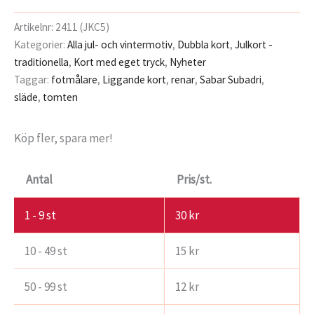
Artikelnr:
2411 (JKC5)
Kategorier:
Alla jul- och vintermotiv
,
Dubbla kort
,
Julkort -
traditionella
,
Kort med eget tryck
,
Nyheter
Taggar:
fotmålare
,
Liggande kort
,
renar
,
Sabar Subadri
,
släde
,
tomten
Köp fler, spara mer!
Antal
Pris/st.
1 - 9
st
30
kr
10 - 49 st
15
kr
50 - 99 st
12
kr