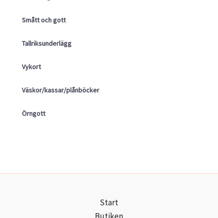
Smått och gott
Tallriksunderlägg
Vykort
Väskor/kassar/plånböcker
Örngott
Start
Butiken