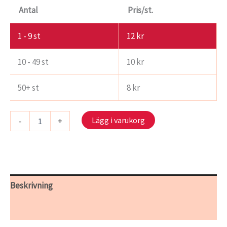
Antal
Pris/st.
1 - 9
st
12
kr
10 - 49 st
10
kr
50+ st
8
kr
S
Lägg i varukorg
-
+
907/19
-
Marskatt
mängd
Beskrivning
Ytterligare information