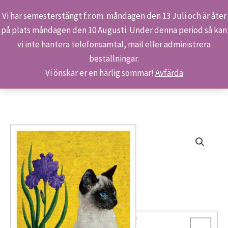
Vi har semesterstängt f.r.om. måndagen den 13 Juli och är åter
på plats måndagen den 10 Augusti. Under denna period så kan
Sök
Hoppa
Hem
Butiken
Produkter
S 907/19 – Marskatt
vi inte hantera telefonsamtal, mail eller administrera
till
beställningar.
innehåll
Vi önskar er en härlig sommar!
Avfärda