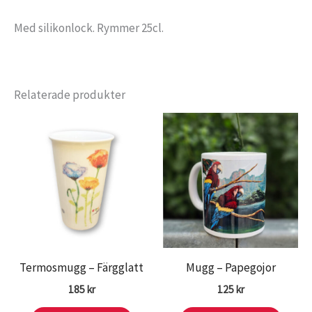
Med silikonlock. Rymmer 25cl.
Relaterade produkter
Termosmugg – Färgglatt
Mugg – Papegojor
185
kr
125
kr