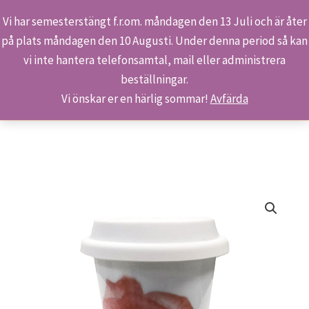
Vi har semesterstängt f.r.om. måndagen den 13 Juli och är åter
på plats måndagen den 10 Augusti. Under denna period så kan
Sök
Hoppa
Hem
Butiken
Produkter
vi inte hantera telefonsamtal, mail eller administrera
till
Termosmugg – Morgondagg
beställningar.
innehåll
Vi önskar er en härlig sommar!
Avfärda