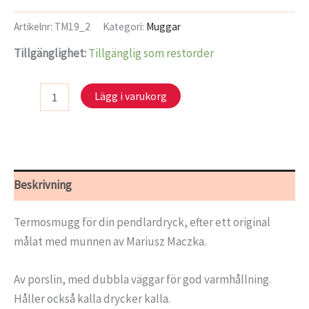
Artikelnr:
TM19_2
Kategori:
Muggar
Tillgänglighet:
Tillgänglig som restorder
Termosmugg
Lägg i varukorg
-
Morgondagg
mängd
Beskrivning
Termosmugg för din pendlardryck, efter ett original
målat med munnen av Mariusz Maczka.
Av porslin, med dubbla väggar för god varmhållning.
Håller också kalla drycker kalla.