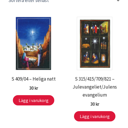
S 409/04 – Heliga natt
S 315/415/709/821 –
Julevangeliet/Julens
30
kr
evangelium
Lägg i varukorg
30
kr
Lägg i varukorg