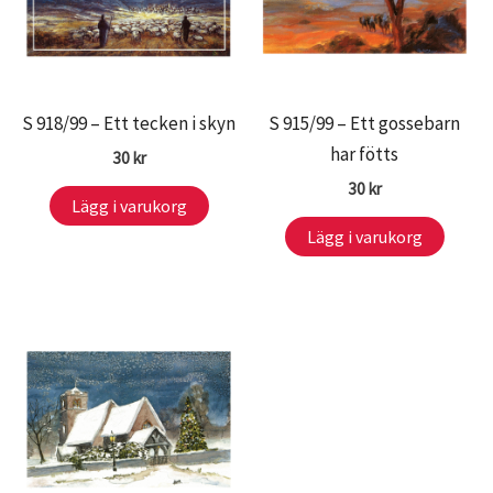
S 918/99 – Ett tecken i skyn
S 915/99 – Ett gossebarn
har fötts
30
kr
30
kr
Lägg i varukorg
Lägg i varukorg