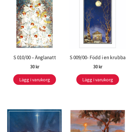
S 010/00 – Änglanatt
S 009/00- Född i en krubba
30
kr
30
kr
Lägg i varukorg
Lägg i varukorg