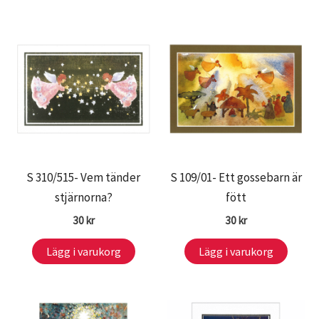
S 310/515- Vem tänder
S 109/01- Ett gossebarn är
stjärnorna?
fött
30
kr
30
kr
Lägg i varukorg
Lägg i varukorg