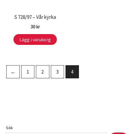
S 728/97 – Vår kyrka
30
kr
Lägg i varukorg
←
1
2
3
4
Sök