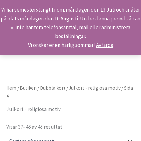
Vi har semesterstängt f.r.om. måndagen den 13 Juli och är åter
på plats måndagen den 10 Augusti. Under denna period så kan
Sök
Hoppa
Hem
Produkter
Dubbla kort
vi inte hantera telefonsamtal, mail eller administrera
till
Julkort - religiösa motiv
Sida 4
beställningar.
innehåll
Vi önskar er en härlig sommar!
Avfärda
Hem
/
Butiken
/
Dubbla kort
/
Julkort - religiösa motiv
/ Sida
4
Julkort - religiösa motiv
Sortera
Visar 37–45 av 45 resultat
efter
senaste