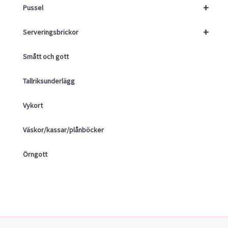
+
Pussel
+
Serveringsbrickor
Smått och gott
Tallriksunderlägg
Vykort
Väskor/kassar/plånböcker
Örngott