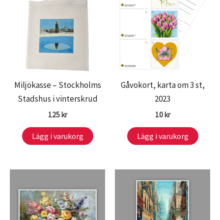
Miljökasse – Stockholms
Gåvokort, karta om 3 st,
Stadshus i vinterskrud
2023
125
kr
10
kr
Lägg i varukorg
Lägg i varukorg