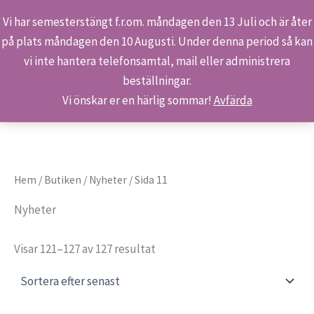
Vi har semesterstängt f.r.om. måndagen den 13 Juli och är åter
på plats måndagen den 10 Augusti. Under denna period så kan
Sök
Hoppa
Hem
Produkter
Nyheter
Sida 11
vi inte hantera telefonsamtal, mail eller administrera
till
beställningar.
innehåll
Vi önskar er en härlig sommar!
Avfärda
Hem
/
Butiken
/
Nyheter
/ Sida 11
Nyheter
Sortera
Visar 121–127 av 127 resultat
efter
senaste