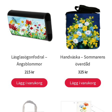
Läsglasögonfodral –
Handväska – Sommarens
Ängsblommor
överdåd
215
kr
325
kr
Lägg i varukorg
Lägg i varukorg