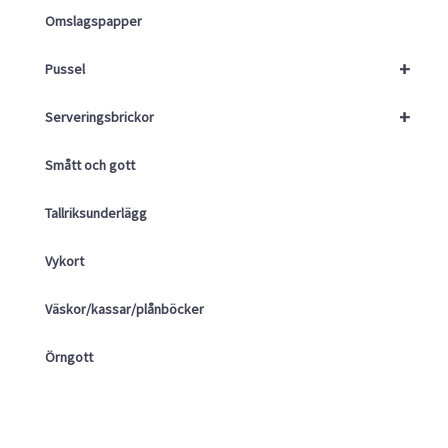
Omslagspapper
+
Pussel
+
Serveringsbrickor
Smått och gott
Tallriksunderlägg
Vykort
Väskor/kassar/plånböcker
Örngott