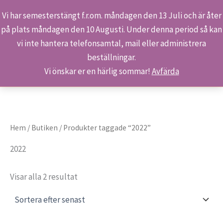
Vi har semesterstängt f.r.om. måndagen den 13 Juli och är åter
på plats måndagen den 10 Augusti. Under denna period så kan
Sök
Hoppa
Hem
Produkter
2022
vi inte hantera telefonsamtal, mail eller administrera
till
beställningar.
innehåll
Vi önskar er en härlig sommar!
Avfärda
Hem
/
Butiken
/ Produkter taggade “2022”
2022
Sortera
Visar alla 2 resultat
efter
senaste