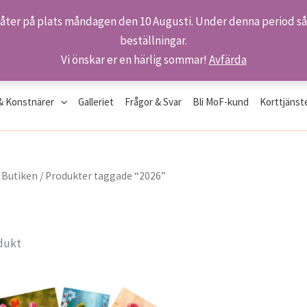
 åter på plats måndagen den 10 Augusti. Under denna period så 
beställningar.
Vi önskar er en härlig sommar!
Avfärda
& Konstnärer
Galleriet
Frågor & Svar
Bli MoF-kund
Korttjänst
/
Butiken
/ Produkter taggade “2026”
dukt