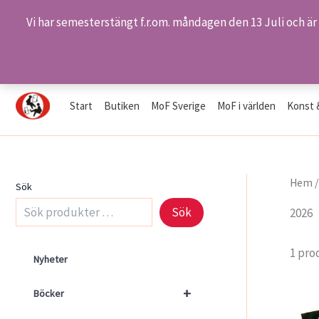
Vi har semesterstängt f.r.om. måndagen den 13 Juli och är
Hoppa
Hem
Produkter
2026
till
innehåll
Start
Butiken
MoF Sverige
MoF i världen
Konst 
Hem
Sök
Sök
2026
1 pro
Nyheter
+
Böcker