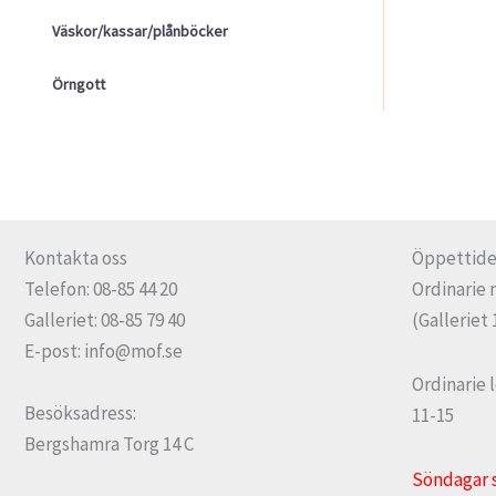
Väskor/kassar/plånböcker
Örngott
Kontakta oss
Öppettide
Telefon: 08-85 44 20
Ordinarie 
Galleriet: 08-85 79 40
(Galleriet 
E-post: info@mof.se
Ordinarie 
Besöksadress:
11-15
Bergshamra Torg 14 C
Söndagar 