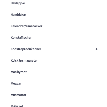
Haklappar
Handdukar
Kalendrar/almanackor
Konstaffischer
+
Konstreproduktioner
Kylskåpsmagneter
Manikyrset
Muggar
Musmattor
Målarset