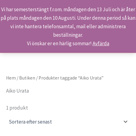
Vi har semesterstängt f.r.om. måndagen den 13 Juli och är åter
på plats måndagen den 10 Augusti. Under denna period så kan
Sök
Hoppa
Hem
Produkter
Aiko Urata
vi inte hantera telefonsamtal, mail eller administrera
till
beställningar.
innehåll
Vi önskar er en härlig sommar!
Avfärda
Hem
/
Butiken
/ Produkter taggade “Aiko Urata”
Aiko Urata
1 produkt