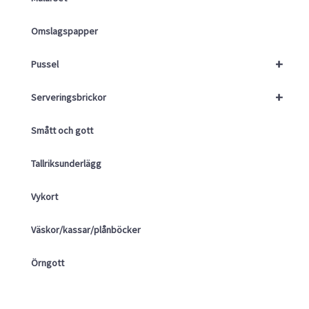
Omslagspapper
+
Pussel
+
Serveringsbrickor
Smått och gott
Tallriksunderlägg
Vykort
Väskor/kassar/plånböcker
Örngott