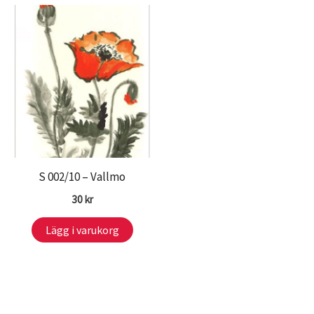
S 002/10 – Vallmo
30
kr
Lägg i varukorg