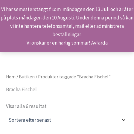
Vi har semesterstängt f.r.om. måndagen den 13 Juli och är åter
på plats måndagen den 10 Augusti. Under denna period så kan
Sök
Hoppa
Hem
Produkter
Bracha Fischel
vi inte hantera telefonsamtal, mail eller administrera
till
beställningar.
innehåll
Vi önskar er en härlig sommar!
Avfärda
Hem
/
Butiken
/ Produkter taggade “Bracha Fischel”
Bracha Fischel
Sortera
Visar alla 6 resultat
efter
senaste