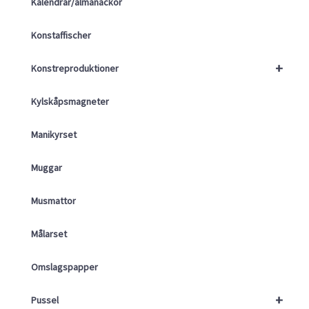
Kalendrar/almanackor
Konstaffischer
+
Konstreproduktioner
Kylskåpsmagneter
Manikyrset
Muggar
Musmattor
Målarset
Omslagspapper
+
Pussel