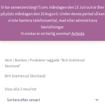
Vi har semesterstängt f.r.om. måndagen den 13 Juli och är åter
på plats måndagen den 10 Augusti. Under denna period så kan
Sök
Hoppa
Hem
Produkter
Brit Grøtterud Skotland
vi inte hantera telefonsamtal, mail eller administrera
till
beställningar.
innehåll
Vi önskar er en härlig sommar!
Avfärda
Hem
/
Butiken
/ Produkter taggade “Brit Grøtterud
Skotland”
Brit Grøtterud Skotland
Sortera
Visar alla 2 resultat
efter
senaste