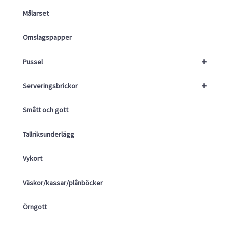
Målarset
Omslagspapper
+
Pussel
+
Serveringsbrickor
Smått och gott
Tallriksunderlägg
Vykort
Väskor/kassar/plånböcker
Örngott