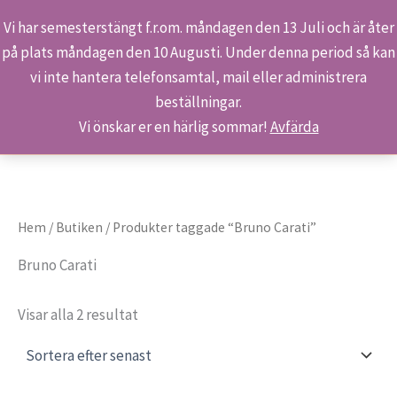
Vi har semesterstängt f.r.om. måndagen den 13 Juli och är åter
på plats måndagen den 10 Augusti. Under denna period så kan
Sök
Hoppa
Hem
Produkter
Bruno Carati
vi inte hantera telefonsamtal, mail eller administrera
till
beställningar.
innehåll
Vi önskar er en härlig sommar!
Avfärda
Hem
/
Butiken
/ Produkter taggade “Bruno Carati”
Bruno Carati
Sortera
Visar alla 2 resultat
efter
senaste