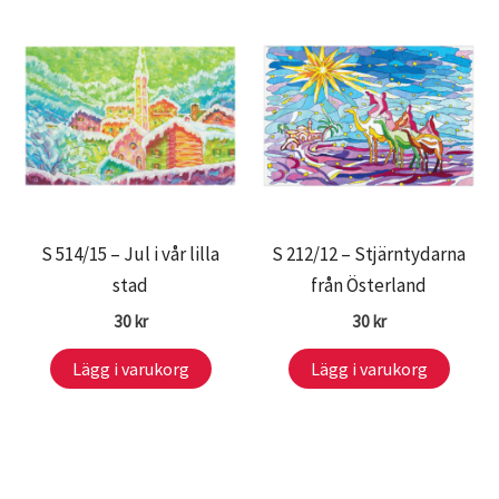
S 514/15 – Jul i vår lilla
S 212/12 – Stjärntydarna
stad
från Österland
30
kr
30
kr
Lägg i varukorg
Lägg i varukorg