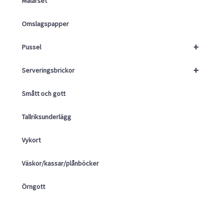
Målarset
Omslagspapper
+
Pussel
+
Serveringsbrickor
Smått och gott
Tallriksunderlägg
Vykort
Väskor/kassar/plånböcker
Örngott