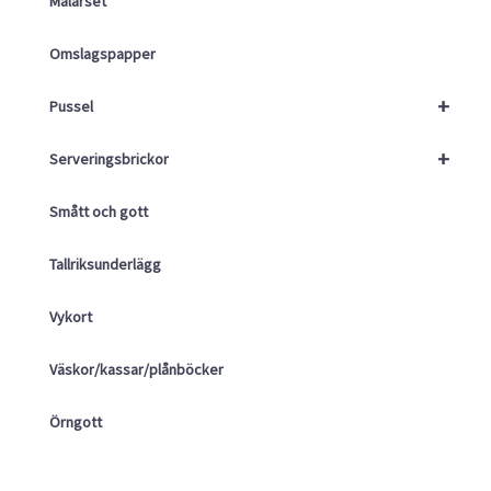
Målarset
Omslagspapper
+
Pussel
+
Serveringsbrickor
Smått och gott
Tallriksunderlägg
Vykort
Väskor/kassar/plånböcker
Örngott