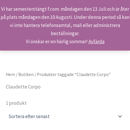
Vi har semesterstängt f.r.om. måndagen den 13 Juli och är åter
på plats måndagen den 10 Augusti. Under denna period så kan
Sök
Hoppa
Hem
Produkter
Claudette Corpo
vi inte hantera telefonsamtal, mail eller administrera
till
beställningar.
innehåll
Vi önskar er en härlig sommar!
Avfärda
Hem
/
Butiken
/ Produkter taggade “Claudette Corpo”
Claudette Corpo
1 produkt