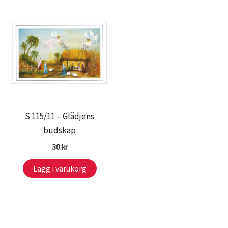
S 115/11 – Glädjens
budskap
30
kr
Lägg i varukorg