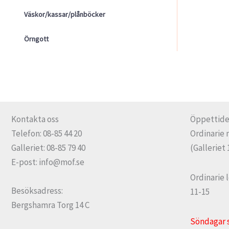
Väskor/kassar/plånböcker
Örngott
Kontakta oss
Öppettide
Telefon: 08-85 44 20
Ordinarie 
Galleriet: 08-85 79 40
(Galleriet 
E-post: info@mof.se
Ordinarie 
Besöksadress:
11-15
Bergshamra Torg 14 C
Söndagar 