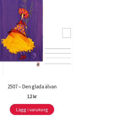
2507 – Den glada älvan
12
kr
Lägg i varukorg