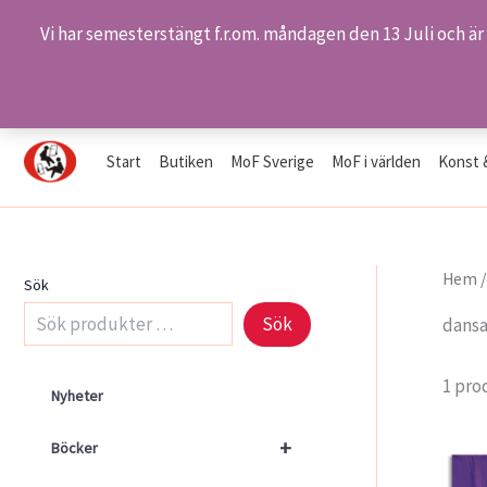
Vi har semesterstängt f.r.om. måndagen den 13 Juli och är
Hoppa
Hem
Produkter
dansande kvinna
till
innehåll
Start
Butiken
MoF Sverige
MoF i världen
Konst 
Hem
Sök
Sök
dansa
1 pro
Nyheter
+
Böcker