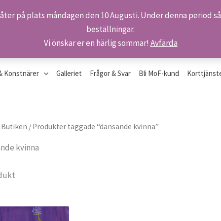
 åter på plats måndagen den 10 Augusti. Under denna period så 
beställningar.
Vi önskar er en härlig sommar!
Avfärda
& Konstnärer
Galleriet
Frågor & Svar
Bli MoF-kund
Korttjänst
/
Butiken
/ Produkter taggade “dansande kvinna”
nde kvinna
dukt