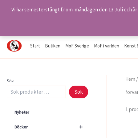
Vi har semesterstängt f.r.om. måndagen den 13 Juli och är
Hoppa
Hem
Produkter
förvaring
till
innehåll
Start
Butiken
MoF Sverige
MoF i världen
Konst 
Hem
Sök
Sök
förva
1 pro
Nyheter
+
Böcker