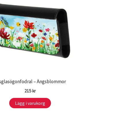
sglasögonfodral – Ängsblommor
215
kr
Lägg i varukorg