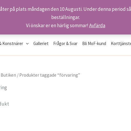
 åter på plats måndagen den 10 Augusti. Under denna period så 
beställningar.
Vi önskar er en härlig sommar!
Avfärda
& Konstnärer
Galleriet
Frågor & Svar
Bli MoF-kund
Korttjänst
/
Butiken
/ Produkter taggade “förvaring”
ring
dukt