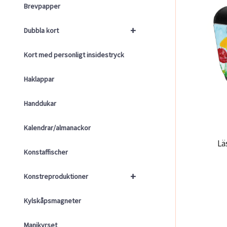
Brevpapper
+
Dubbla kort
Kort med personligt insidestryck
Haklappar
Handdukar
Kalendrar/almanackor
Lä
Konstaffischer
+
Konstreproduktioner
Kylskåpsmagneter
Manikyrset