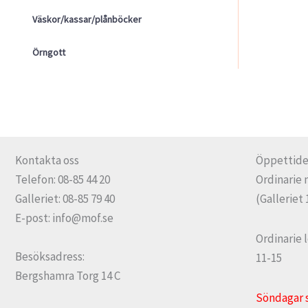
Väskor/kassar/plånböcker
Örngott
Kontakta oss
Öppettide
Telefon: 08-85 44 20
Ordinarie 
Galleriet: 08-85 79 40
(Galleriet 
E-post: info@mof.se
Ordinarie 
Besöksadress:
11-15
Bergshamra Torg 14 C
Söndagar 