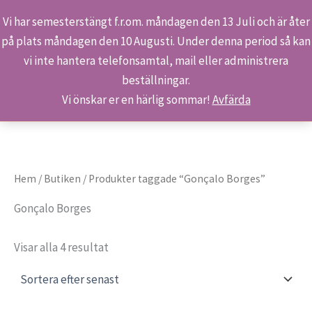
Vi har semesterstängt f.r.om. måndagen den 13 Juli och är åter
på plats måndagen den 10 Augusti. Under denna period så kan
Sök
Hoppa
Hem
Produkter
Gonçalo Borges
vi inte hantera telefonsamtal, mail eller administrera
till
beställningar.
innehåll
Vi önskar er en härlig sommar!
Avfärda
Hem
/
Butiken
/ Produkter taggade “Gonçalo Borges”
Gonçalo Borges
Sortera
Visar alla 4 resultat
efter
senaste