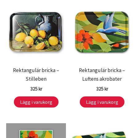
Rektangulär bricka –
Rektangulär bricka –
Stilleben
Luftens akrobater
325
kr
325
kr
Lägg i varukorg
Lägg i varukorg