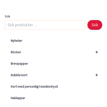
olika
alternativen
kan
Sök
väljas
Sök
på
produktsidan
Nyheter
+
Böcker
Brevpapper
+
Dubbla kort
Kort med personligt insidestryck
Haklappar