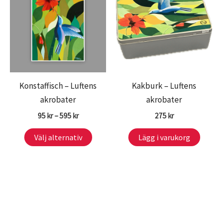
Konstaffisch – Luftens
Kakburk – Luftens
akrobater
akrobater
Prisintervall:
95
kr
–
595
kr
275
kr
95 kr
Den
till
Välj alternativ
Lägg i varukorg
595 kr
här
produkten
har
flera
varianter.
De