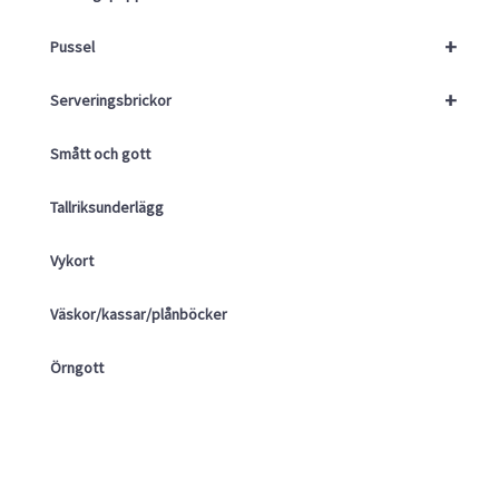
+
Pussel
+
Serveringsbrickor
Smått och gott
Tallriksunderlägg
Vykort
Väskor/kassar/plånböcker
Örngott