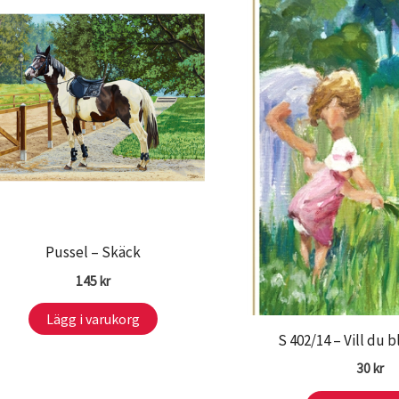
Pussel – Skäck
145
kr
Lägg i varukorg
S 402/14 – Vill du b
30
kr