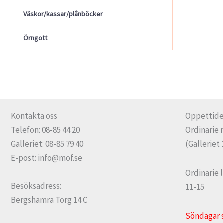
Väskor/kassar/plånböcker
Örngott
Kontakta oss
Öppettide
Telefon: 08-85 44 20
Ordinarie 
Galleriet: 08-85 79 40
(Galleriet 
E-post: info@mof.se
Ordinarie 
Besöksadress:
11-15
Bergshamra Torg 14 C
Söndagar 