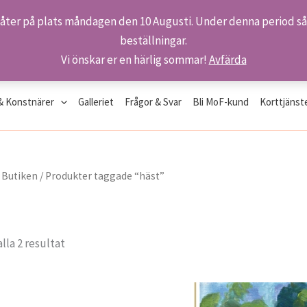
 åter på plats måndagen den 10 Augusti. Under denna period så 
beställningar.
Vi önskar er en härlig sommar!
Avfärda
& Konstnärer
Galleriet
Frågor & Svar
Bli MoF-kund
Korttjänst
/
Butiken
/ Produkter taggade “häst”
Sortera
alla 2 resultat
efter
senaste