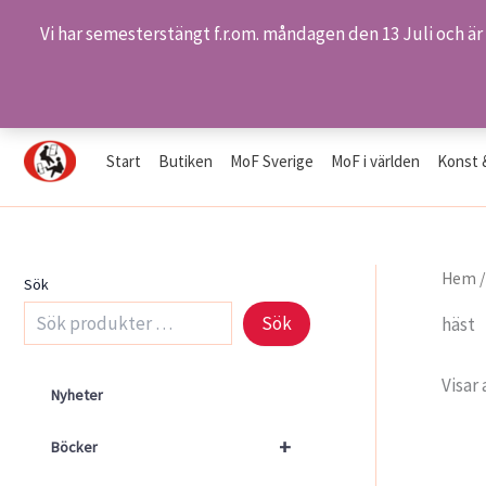
Vi har semesterstängt f.r.om. måndagen den 13 Juli och är
Hoppa
Hem
Produkter
häst
till
innehåll
Start
Butiken
MoF Sverige
MoF i världen
Konst 
Hem
Sök
Sök
häst
Visar 
Nyheter
+
Böcker