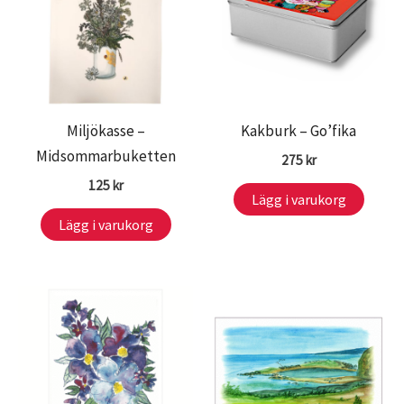
Miljökasse –
Kakburk – Go’fika
Midsommarbuketten
275
kr
125
kr
Lägg i varukorg
Lägg i varukorg