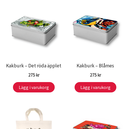
Kakburk – Det röda äpplet
Kakburk – Blåmes
275
kr
275
kr
Lägg i varukorg
Lägg i varukorg