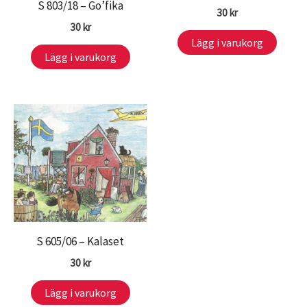
S 803/18 – Go’fika
30
kr
30
kr
Lägg i varukorg
Lägg i varukorg
S 605/06 – Kalaset
30
kr
Lägg i varukorg