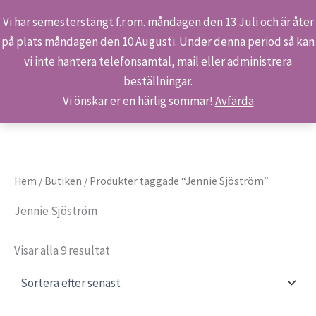
Vi har semesterstängt f.r.om. måndagen den 13 Juli och är åter
på plats måndagen den 10 Augusti. Under denna period så kan
Sök
Hoppa
Hem
Produkter
Jennie Sjöström
vi inte hantera telefonsamtal, mail eller administrera
till
beställningar.
innehåll
Vi önskar er en härlig sommar!
Avfärda
Hem
/
Butiken
/ Produkter taggade “Jennie Sjöström”
Jennie Sjöström
Sortera
Visar alla 9 resultat
efter
senaste