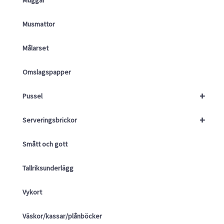
Muggar
Musmattor
Målarset
Omslagspapper
+
Pussel
+
Serveringsbrickor
Smått och gott
Tallriksunderlägg
Vykort
Väskor/kassar/plånböcker