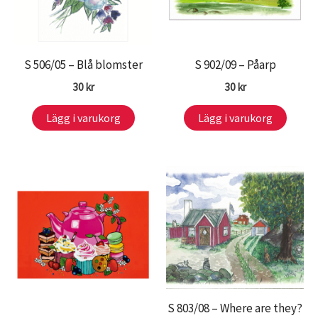
S 506/05 – Blå blomster
S 902/09 – Påarp
30
kr
30
kr
Lägg i varukorg
Lägg i varukorg
S 803/08 – Where are they?