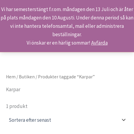
Vi har semesterstängt f.r.om. måndagen den 13 Juli och är åter
på plats måndagen den 10 Augusti. Under denna period så kan
Sök
Hoppa
Hem
Produkter
Karpar
vi inte hantera telefonsamtal, mail eller administrera
till
beställningar.
innehåll
Vi önskar er en härlig sommar!
Avfärda
Hem
/
Butiken
/ Produkter taggade “Karpar”
Karpar
1 produkt