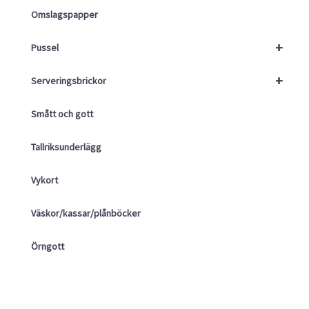
Omslagspapper
+
Pussel
+
Serveringsbrickor
Smått och gott
Tallriksunderlägg
Vykort
Väskor/kassar/plånböcker
Örngott