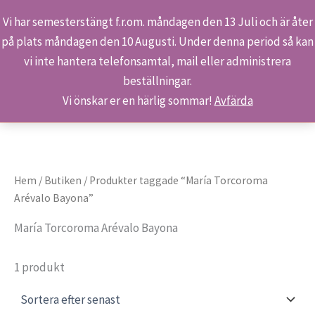
Vi har semesterstängt f.r.om. måndagen den 13 Juli och är åter
på plats måndagen den 10 Augusti. Under denna period så kan
Sök
Hoppa
Hem
Produkter
María Torcoroma Arévalo Bayona
vi inte hantera telefonsamtal, mail eller administrera
till
beställningar.
innehåll
Vi önskar er en härlig sommar!
Avfärda
Hem
/
Butiken
/ Produkter taggade “María Torcoroma
Arévalo Bayona”
María Torcoroma Arévalo Bayona
1 produkt