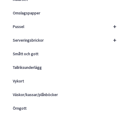
Omslagspapper
+
Pussel
+
Serveringsbrickor
Smått och gott
Tallriksunderlägg
Vykort
Väskor/kassar/plånböcker
Örngott