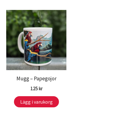
Mugg – Papegojor
125
kr
Lägg i varukorg