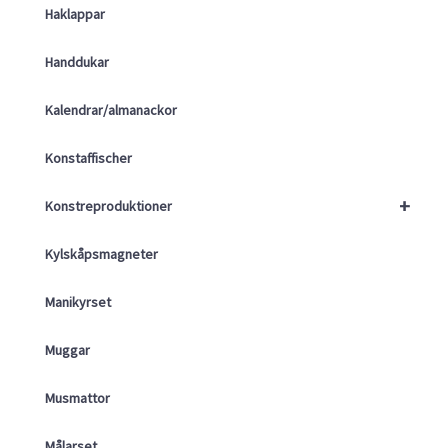
Haklappar
Handdukar
Kalendrar/almanackor
Konstaffischer
+
Konstreproduktioner
Kylskåpsmagneter
Manikyrset
Muggar
Musmattor
Målarset