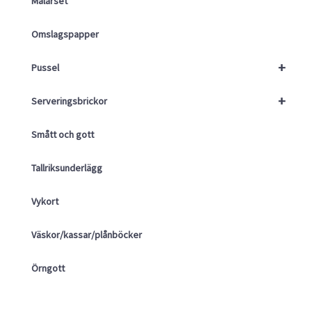
Målarset
Omslagspapper
+
Pussel
+
Serveringsbrickor
Smått och gott
Tallriksunderlägg
Vykort
Väskor/kassar/plånböcker
Örngott