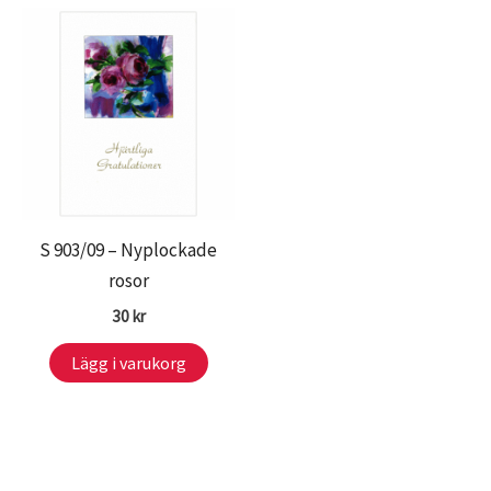
S 903/09 – Nyplockade
rosor
30
kr
Lägg i varukorg