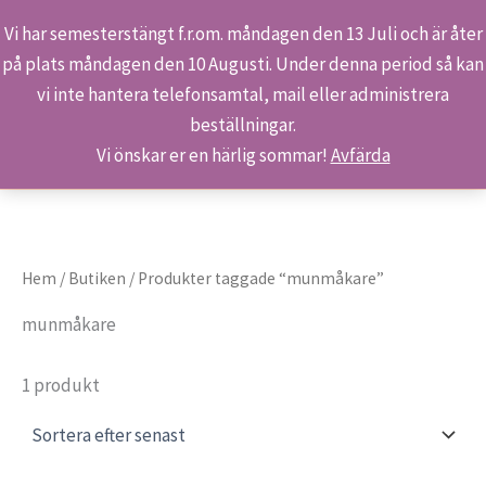
Vi har semesterstängt f.r.om. måndagen den 13 Juli och är åter
på plats måndagen den 10 Augusti. Under denna period så kan
Sök
Hoppa
Hem
Produkter
munmåkare
vi inte hantera telefonsamtal, mail eller administrera
till
beställningar.
innehåll
Vi önskar er en härlig sommar!
Avfärda
Hem
/
Butiken
/ Produkter taggade “munmåkare”
munmåkare
1 produkt