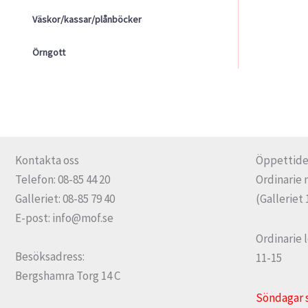
Väskor/kassar/plånböcker
Örngott
Kontakta oss
Öppettide
Telefon: 08-85 44 20
Ordinarie 
Galleriet: 08-85 79 40
(Galleriet 
E-post: info@mof.se
Ordinarie 
Besöksadress:
11-15
Bergshamra Torg 14 C
Söndagar 