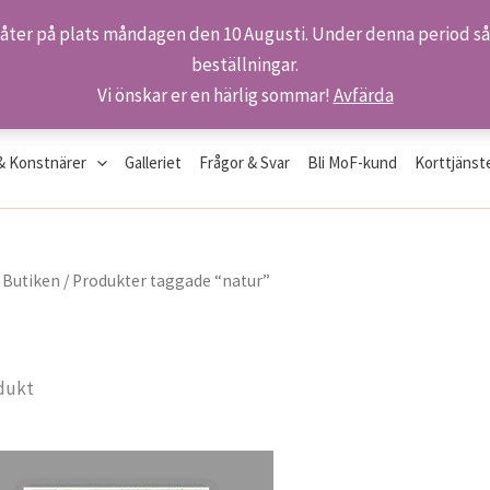
 åter på plats måndagen den 10 Augusti. Under denna period så 
beställningar.
Vi önskar er en härlig sommar!
Avfärda
& Konstnärer
Galleriet
Frågor & Svar
Bli MoF-kund
Korttjänst
/
Butiken
/ Produkter taggade “natur”
dukt