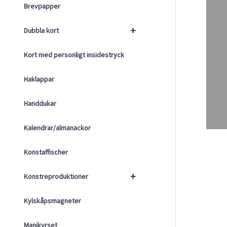
Brevpapper
+
Dubbla kort
Kort med personligt insidestryck
Haklappar
Handdukar
Kalendrar/almanackor
Konstaffischer
+
Konstreproduktioner
Kylskåpsmagneter
Manikyrset