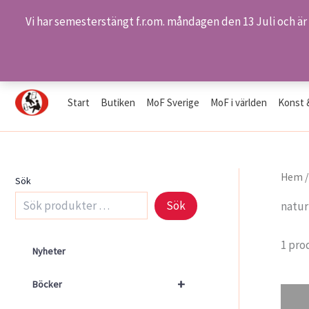
Vi har semesterstängt f.r.om. måndagen den 13 Juli och är
Hoppa
Hem
Produkter
natur
till
innehåll
Start
Butiken
MoF Sverige
MoF i världen
Konst 
Hem
Sök
Sök
natur
1 pro
Nyheter
+
Böcker